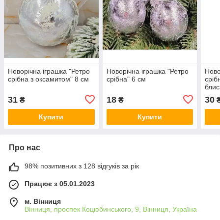
Новорічна іграшка "Ретро
Новорічна іграшка "Ретро
Ново
срібна з оксамитом" 8 см
срібна" 6 см
сріб
блис
31
18
30
₴
₴
Купити
Купити
Про нас
98% позитивних з 128 відгуків за рік
Працює з 05.01.2023
м. Вінниця
Вінниця, проспек Коцюбинського, 9, Вінниця, Україна