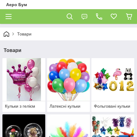
Аеро Бум
Товари
Товари
Кульки з гелієм
Латексні кульки
Фольговані кульки