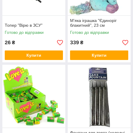
М'яка іграшка "Єдиноріг
Топер "Вірю в ЗСУ"
блакитний", 23 см
Готово до відправки
Готово до відправки
26
339
₴
₴
Купити
Купити
Фонтани для торта (холодні