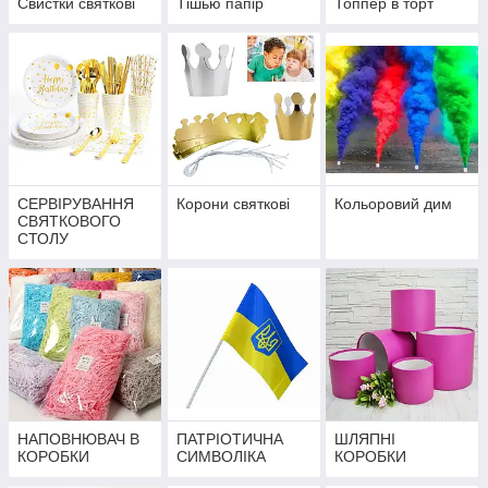
Свистки святкові
Тішью папір
Топпер в торт
СЕРВІРУВАННЯ
Корони святкові
Кольоровий дим
СВЯТКОВОГО
СТОЛУ
НАПОВНЮВАЧ В
ПАТРІОТИЧНА
ШЛЯПНІ
КОРОБКИ
СИМВОЛІКА
КОРОБКИ