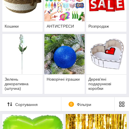
Кошики
АНТИСТРЕСИ
Розпродаж
Зелень
Новорічні іграшки
Дерев'яні
декоративна
подарункові
(штучна)
коробки
Сортування
0
Фільтри