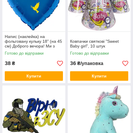
Напис (наклейка) на
фольговану кульку 18" (на 45
Ковпачки святкові "Sweet
см) Доброго вечора! Ми з
Baby girl", 10 штук
України! (будь-який колір)
Готово до відправки
Готово до відправки
38
36
₴
₴/упаковка
Купити
Купити