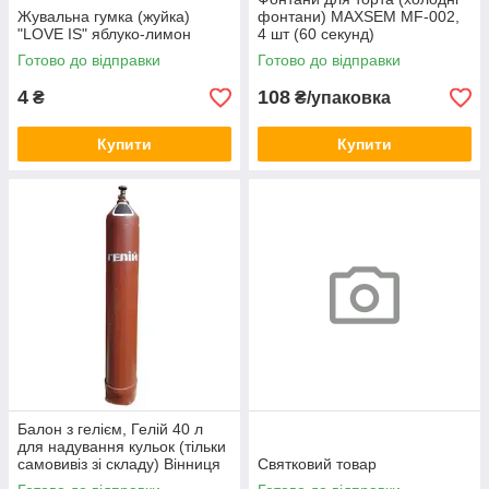
Жувальна гумка (жуйка)
фонтани) MAXSEM MF-002,
"LOVE IS" яблуко-лимон
4 шт (60 секунд)
Готово до відправки
Готово до відправки
4
108
₴
₴/упаковка
Купити
Купити
Балон з гелієм, Гелій 40 л
для надування кульок (тільки
самовивіз зі складу) Вінниця
Святковий товар