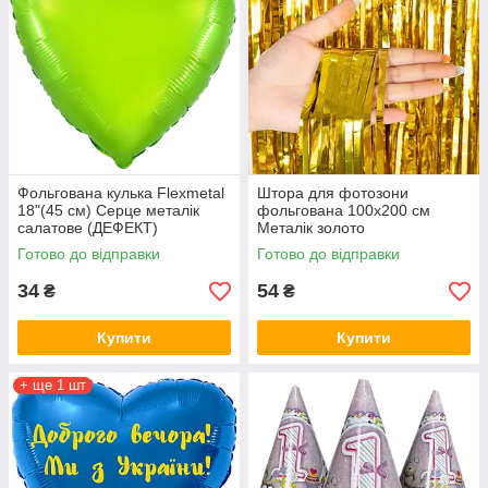
Фольгована кулька Flexmetal
Штора для фотозони
18"(45 см) Серце металік
фольгована 100х200 см
салатове (ДЕФЕКТ)
Металік золото
Готово до відправки
Готово до відправки
34
54
₴
₴
Купити
Купити
+ ще 1 шт