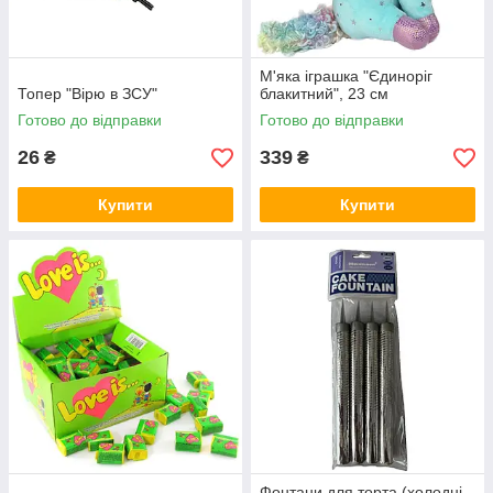
М'яка іграшка "Єдиноріг
Топер "Вірю в ЗСУ"
блакитний", 23 см
Готово до відправки
Готово до відправки
26
339
₴
₴
Купити
Купити
Фонтани для торта (холодні