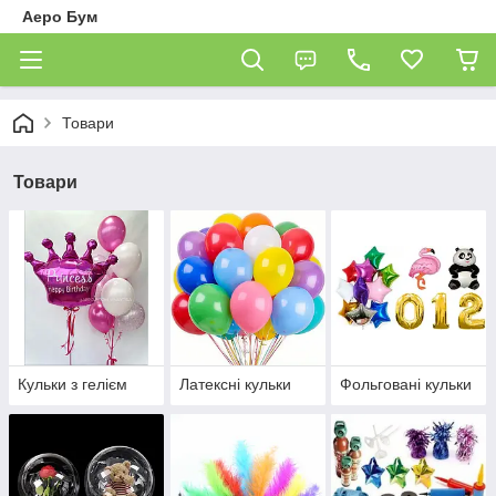
Аеро Бум
Товари
Товари
Кульки з гелієм
Латексні кульки
Фольговані кульки