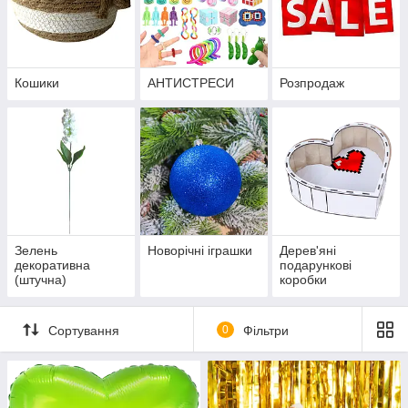
Кошики
АНТИСТРЕСИ
Розпродаж
Зелень
Новорічні іграшки
Дерев'яні
декоративна
подарункові
(штучна)
коробки
Сортування
0
Фільтри