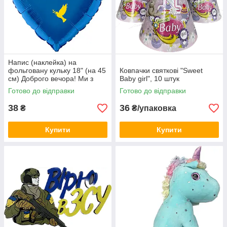
Напис (наклейка) на
фольговану кульку 18" (на 45
Ковпачки святкові "Sweet
см) Доброго вечора! Ми з
Baby girl", 10 штук
України! (будь-який колір)
Готово до відправки
Готово до відправки
38
36
₴
₴/упаковка
Купити
Купити