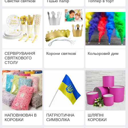
Свистки святкові
Тішью папір
Топпер в торт
СЕРВІРУВАННЯ
Корони святкові
Кольоровий дим
СВЯТКОВОГО
СТОЛУ
НАПОВНЮВАЧ В
ПАТРІОТИЧНА
ШЛЯПНІ
КОРОБКИ
СИМВОЛІКА
КОРОБКИ