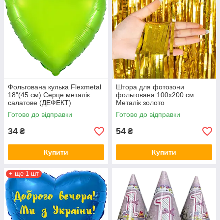
Фольгована кулька Flexmetal
Штора для фотозони
18"(45 см) Серце металік
фольгована 100х200 см
салатове (ДЕФЕКТ)
Металік золото
Готово до відправки
Готово до відправки
34
54
₴
₴
Купити
Купити
+ ще 1 шт