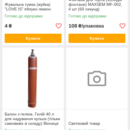
Жувальна гумка (жуйка)
фонтани) MAXSEM MF-002,
"LOVE IS" яблуко-лимон
4 шт (60 секунд)
Готово до відправки
Готово до відправки
4
108
₴
₴/упаковка
Купити
Купити
Балон з гелієм, Гелій 40 л
для надування кульок (тільки
самовивіз зі складу) Вінниця
Святковий товар