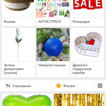
Кошики
АНТИСТРЕСИ
Розпродаж
Зелень
Новорічні іграшки
Дерев'яні
декоративна
подарункові
(штучна)
коробки
Сортування
0
Фільтри