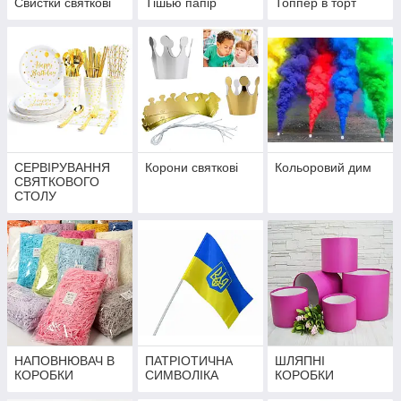
Свистки святкові
Тішью папір
Топпер в торт
СЕРВІРУВАННЯ
Корони святкові
Кольоровий дим
СВЯТКОВОГО
СТОЛУ
НАПОВНЮВАЧ В
ПАТРІОТИЧНА
ШЛЯПНІ
КОРОБКИ
СИМВОЛІКА
КОРОБКИ