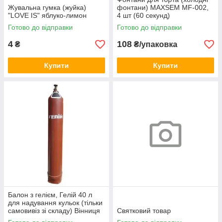
Жувальна гумка (жуйка)
фонтани) MAXSEM MF-002,
"LOVE IS" яблуко-лимон
4 шт (60 секунд)
Готово до відправки
Готово до відправки
4
108
₴
₴/упаковка
Купити
Купити
Балон з гелієм, Гелій 40 л
для надування кульок (тільки
самовивіз зі складу) Вінниця
Святковий товар