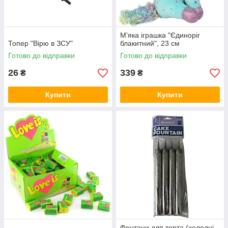
М'яка іграшка "Єдиноріг
Топер "Вірю в ЗСУ"
блакитний", 23 см
Готово до відправки
Готово до відправки
26
339
₴
₴
Купити
Купити
Фонтани для торта (холодні