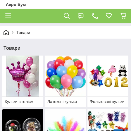
Аеро Бум
Товари
Товари
Кульки з гелієм
Латексні кульки
Фольговані кульки