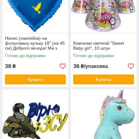
Напис (наклейка) на
фольговану кульку 18" (на 45
Ковпачки святкові "Sweet
см) Доброго вечора! Ми з
Baby girl", 10 штук
України! (будь-який колір)
Готово до відправки
Готово до відправки
38
36
₴
₴/упаковка
Купити
Купити