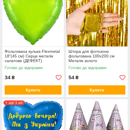
Фольгована кулька Flexmetal
Штора для фотозони
18"(45 см) Серце металік
фольгована 100х200 см
салатове (ДЕФЕКТ)
Металік золото
Готово до відправки
Готово до відправки
34
54
₴
₴
Купити
Купити
+ ще 1 шт