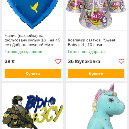
Напис (наклейка) на
фольговану кульку 18" (на 45
Ковпачки святкові "Sweet
см) Доброго вечора! Ми з
Baby girl", 10 штук
України! (будь-який колір)
Готово до відправки
Готово до відправки
38
36
₴
₴/упаковка
Купити
Купити