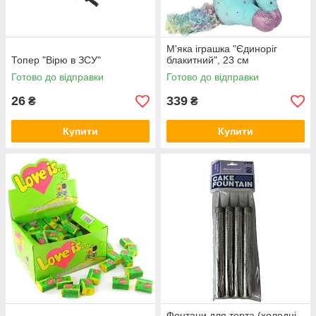
М'яка іграшка "Єдиноріг
Топер "Вірю в ЗСУ"
блакитний", 23 см
Готово до відправки
Готово до відправки
26
339
₴
₴
Купити
Купити
Фонтани для торта (холодні