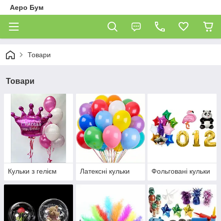
Аеро Бум
Товари
Товари
Кульки з гелієм
Латексні кульки
Фольговані кульки