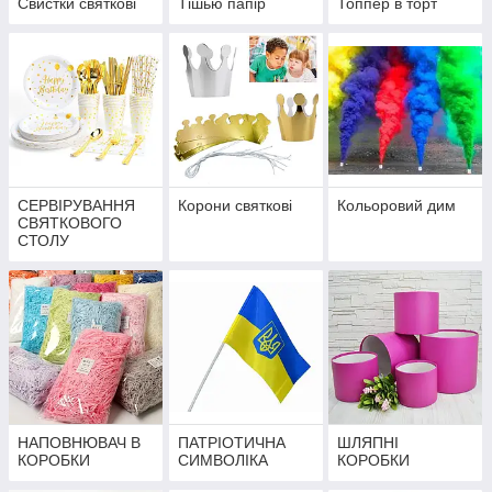
Свистки святкові
Тішью папір
Топпер в торт
СЕРВІРУВАННЯ
Корони святкові
Кольоровий дим
СВЯТКОВОГО
СТОЛУ
НАПОВНЮВАЧ В
ПАТРІОТИЧНА
ШЛЯПНІ
КОРОБКИ
СИМВОЛІКА
КОРОБКИ