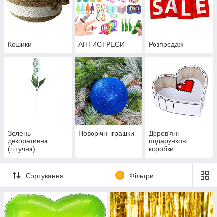
Кошики
АНТИСТРЕСИ
Розпродаж
Зелень
Новорічні іграшки
Дерев'яні
декоративна
подарункові
(штучна)
коробки
Сортування
0
Фільтри