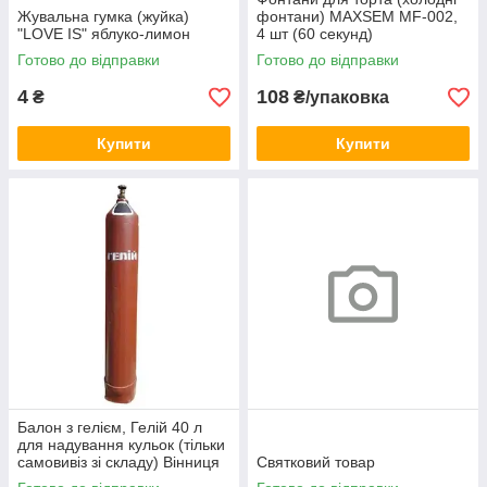
Жувальна гумка (жуйка)
фонтани) MAXSEM MF-002,
"LOVE IS" яблуко-лимон
4 шт (60 секунд)
Готово до відправки
Готово до відправки
4
108
₴
₴/упаковка
Купити
Купити
Балон з гелієм, Гелій 40 л
для надування кульок (тільки
самовивіз зі складу) Вінниця
Святковий товар