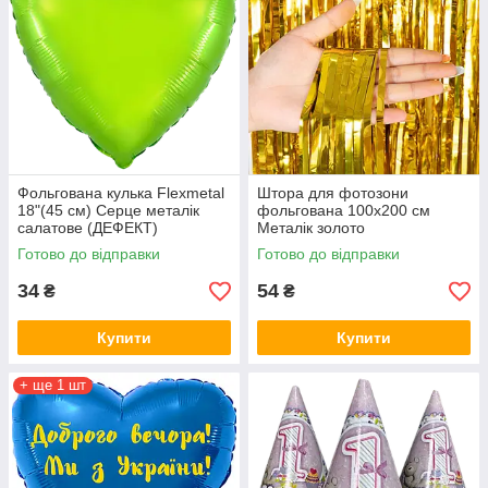
Фольгована кулька Flexmetal
Штора для фотозони
18"(45 см) Серце металік
фольгована 100х200 см
салатове (ДЕФЕКТ)
Металік золото
Готово до відправки
Готово до відправки
34
54
₴
₴
Купити
Купити
+ ще 1 шт