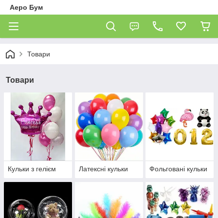
Аеро Бум
Товари
Товари
Кульки з гелієм
Латексні кульки
Фольговані кульки