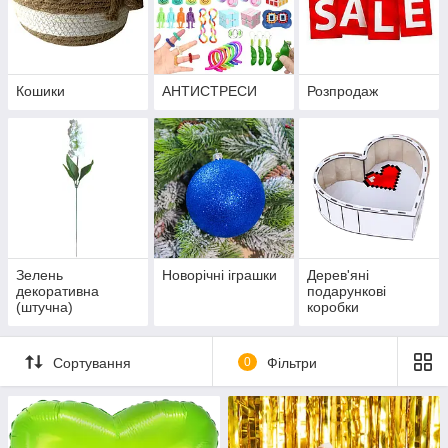
Кошики
АНТИСТРЕСИ
Розпродаж
Зелень
Новорічні іграшки
Дерев'яні
декоративна
подарункові
(штучна)
коробки
Сортування
0
Фільтри