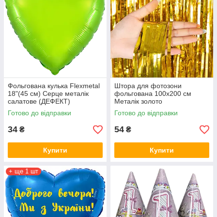
Фольгована кулька Flexmetal
Штора для фотозони
18"(45 см) Серце металік
фольгована 100х200 см
салатове (ДЕФЕКТ)
Металік золото
Готово до відправки
Готово до відправки
34
54
₴
₴
Купити
Купити
+ ще 1 шт