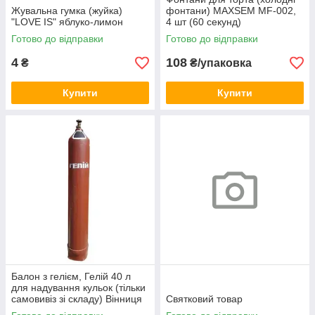
Жувальна гумка (жуйка)
фонтани) MAXSEM MF-002,
"LOVE IS" яблуко-лимон
4 шт (60 секунд)
Готово до відправки
Готово до відправки
4
108
₴
₴/упаковка
Купити
Купити
Балон з гелієм, Гелій 40 л
для надування кульок (тільки
самовивіз зі складу) Вінниця
Святковий товар