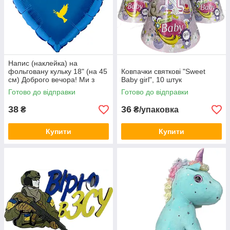
Напис (наклейка) на
фольговану кульку 18" (на 45
Ковпачки святкові "Sweet
см) Доброго вечора! Ми з
Baby girl", 10 штук
України! (будь-який колір)
Готово до відправки
Готово до відправки
38
36
₴
₴/упаковка
Купити
Купити