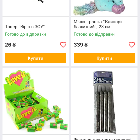
М'яка іграшка "Єдиноріг
Топер "Вірю в ЗСУ"
блакитний", 23 см
Готово до відправки
Готово до відправки
26
339
₴
₴
Купити
Купити
Фонтани для торта (холодні