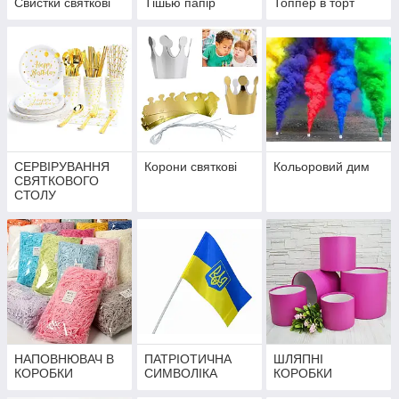
Свистки святкові
Тішью папір
Топпер в торт
СЕРВІРУВАННЯ
Корони святкові
Кольоровий дим
СВЯТКОВОГО
СТОЛУ
НАПОВНЮВАЧ В
ПАТРІОТИЧНА
ШЛЯПНІ
КОРОБКИ
СИМВОЛІКА
КОРОБКИ