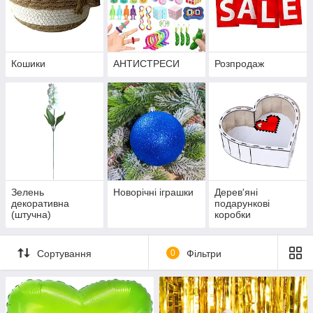
Кошики
АНТИСТРЕСИ
Розпродаж
Зелень
Новорічні іграшки
Дерев'яні
декоративна
подарункові
(штучна)
коробки
Сортування
0
Фільтри