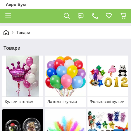
Аеро Бум
Товари
Товари
Кульки з гелієм
Латексні кульки
Фольговані кульки