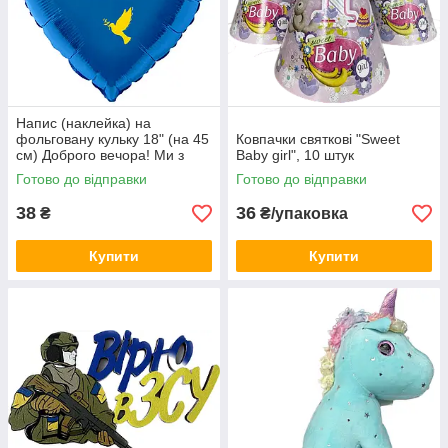
Напис (наклейка) на
фольговану кульку 18" (на 45
Ковпачки святкові "Sweet
см) Доброго вечора! Ми з
Baby girl", 10 штук
України! (будь-який колір)
Готово до відправки
Готово до відправки
38
36
₴
₴/упаковка
Купити
Купити