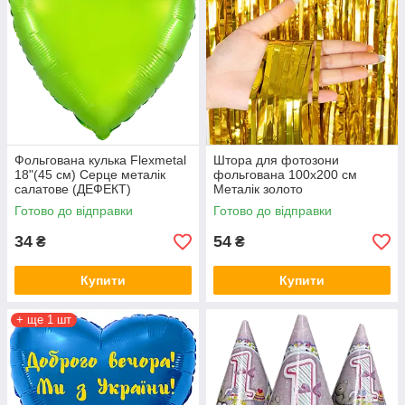
Фольгована кулька Flexmetal
Штора для фотозони
18"(45 см) Серце металік
фольгована 100х200 см
салатове (ДЕФЕКТ)
Металік золото
Готово до відправки
Готово до відправки
34
54
₴
₴
Купити
Купити
+ ще 1 шт