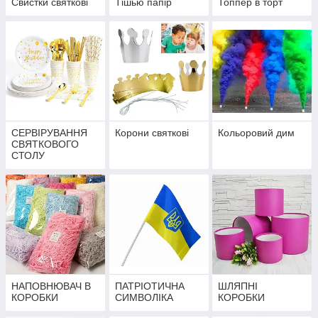
Свистки святкові
Тішью папір
Топпер в торт
СЕРВІРУВАННЯ
Корони святкові
Кольоровий дим
СВЯТКОВОГО
СТОЛУ
НАПОВНЮВАЧ В
ПАТРІОТИЧНА
ШЛЯПНІ
КОРОБКИ
СИМВОЛІКА
КОРОБКИ