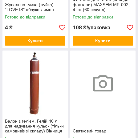
Жувальна гумка (жуйка)
фонтани) MAXSEM MF-002,
"LOVE IS" яблуко-лимон
4 шт (60 секунд)
Готово до відправки
Готово до відправки
4
108
₴
₴/упаковка
Купити
Купити
Балон з гелієм, Гелій 40 л
для надування кульок (тільки
самовивіз зі складу) Вінниця
Святковий товар