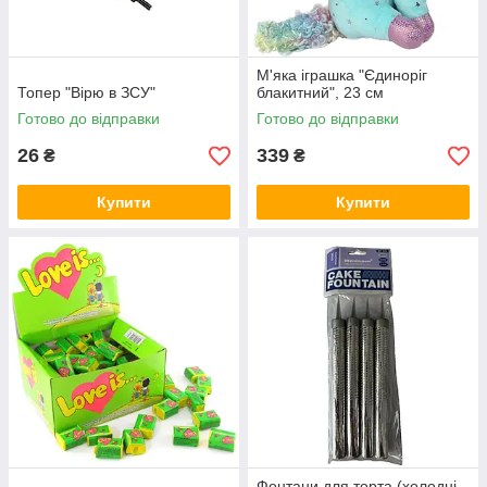
М'яка іграшка "Єдиноріг
Топер "Вірю в ЗСУ"
блакитний", 23 см
Готово до відправки
Готово до відправки
26
339
₴
₴
Купити
Купити
Фонтани для торта (холодні