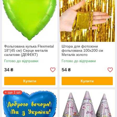
Фольгована кулька Flexmetal
Штора для фотозони
18"(45 см) Серце металік
фольгована 100х200 см
салатове (ДЕФЕКТ)
Металік золото
Готово до відправки
Готово до відправки
34
54
₴
₴
Купити
Купити
+ ще 1 шт