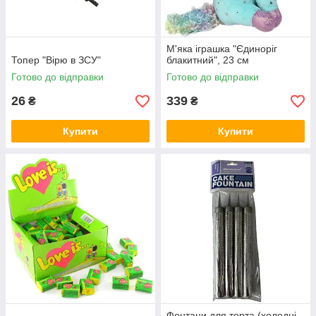
М'яка іграшка "Єдиноріг
Топер "Вірю в ЗСУ"
блакитний", 23 см
Готово до відправки
Готово до відправки
26
339
₴
₴
Купити
Купити
Фонтани для торта (холодні