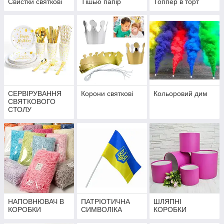
Свистки святкові
Тішью папір
Топпер в торт
СЕРВІРУВАННЯ
Корони святкові
Кольоровий дим
СВЯТКОВОГО
СТОЛУ
НАПОВНЮВАЧ В
ПАТРІОТИЧНА
ШЛЯПНІ
КОРОБКИ
СИМВОЛІКА
КОРОБКИ