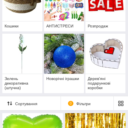
Кошики
АНТИСТРЕСИ
Розпродаж
Зелень
Новорічні іграшки
Дерев'яні
декоративна
подарункові
(штучна)
коробки
Сортування
0
Фільтри