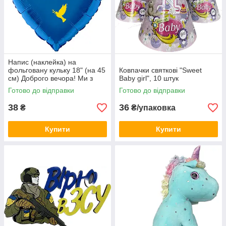
Напис (наклейка) на
фольговану кульку 18" (на 45
Ковпачки святкові "Sweet
см) Доброго вечора! Ми з
Baby girl", 10 штук
України! (будь-який колір)
Готово до відправки
Готово до відправки
38
36
₴
₴/упаковка
Купити
Купити