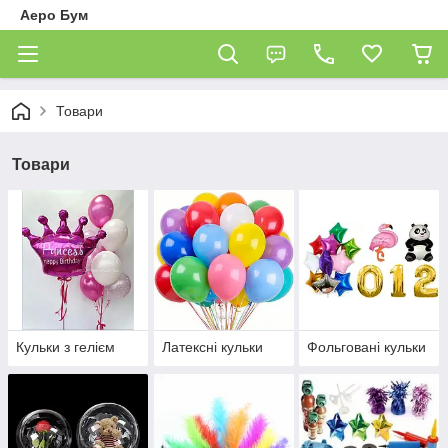
Аеро Бум
Товари
Товари
Кульки з гелієм
Латексні кульки
Фольговані кульки