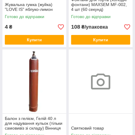
Жувальна гумка (жуйка)
фонтани) MAXSEM MF-002,
"LOVE IS" яблуко-лимон
4 шт (60 секунд)
Готово до відправки
Готово до відправки
4
108
₴
₴/упаковка
Купити
Купити
Балон з гелієм, Гелій 40 л
для надування кульок (тільки
самовивіз зі складу) Вінниця
Святковий товар