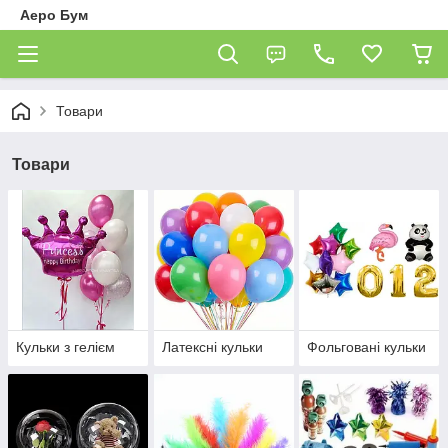
Аеро Бум
Товари
Товари
Кульки з гелієм
Латексні кульки
Фольговані кульки