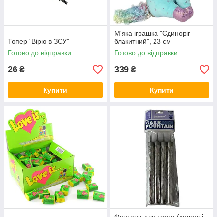
М'яка іграшка "Єдиноріг
Топер "Вірю в ЗСУ"
блакитний", 23 см
Готово до відправки
Готово до відправки
26
339
₴
₴
Купити
Купити
Фонтани для торта (холодні