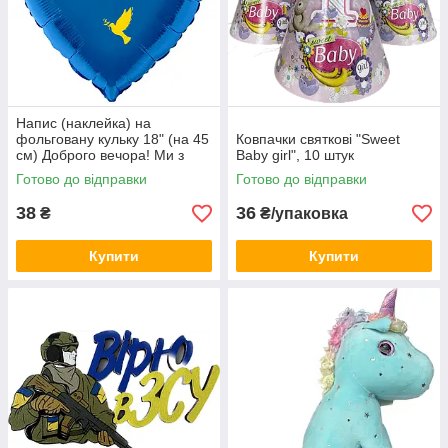
Напис (наклейка) на
фольговану кульку 18" (на 45
Ковпачки святкові "Sweet
см) Доброго вечора! Ми з
Baby girl", 10 штук
України! (будь-який колір)
Готово до відправки
Готово до відправки
38
36
₴
₴/упаковка
Купити
Купити