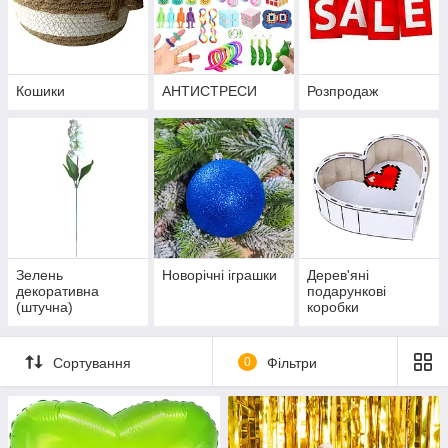
Кошики
АНТИСТРЕСИ
Розпродаж
Зелень
Новорічні іграшки
Дерев'яні
декоративна
подарункові
(штучна)
коробки
Сортування
0
Фільтри