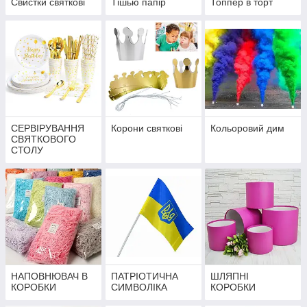
Свистки святкові
Тішью папір
Топпер в торт
СЕРВІРУВАННЯ
Корони святкові
Кольоровий дим
СВЯТКОВОГО
СТОЛУ
НАПОВНЮВАЧ В
ПАТРІОТИЧНА
ШЛЯПНІ
КОРОБКИ
СИМВОЛІКА
КОРОБКИ