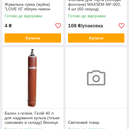
Жувальна гумка (жуйка)
фонтани) MAXSEM MF-002,
"LOVE IS" яблуко-лимон
4 шт (60 секунд)
Готово до відправки
Готово до відправки
4
108
₴
₴/упаковка
Купити
Купити
Балон з гелієм, Гелій 40 л
для надування кульок (тільки
самовивіз зі складу) Вінниця
Святковий товар