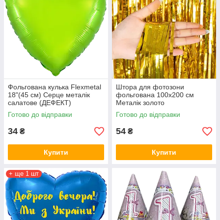
Фольгована кулька Flexmetal
Штора для фотозони
18"(45 см) Серце металік
фольгована 100х200 см
салатове (ДЕФЕКТ)
Металік золото
Готово до відправки
Готово до відправки
34
54
₴
₴
Купити
Купити
+ ще 1 шт