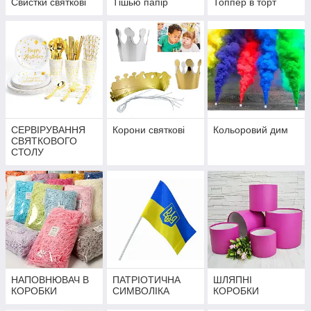
Свистки святкові
Тішью папір
Топпер в торт
СЕРВІРУВАННЯ
Корони святкові
Кольоровий дим
СВЯТКОВОГО
СТОЛУ
НАПОВНЮВАЧ В
ПАТРІОТИЧНА
ШЛЯПНІ
КОРОБКИ
СИМВОЛІКА
КОРОБКИ