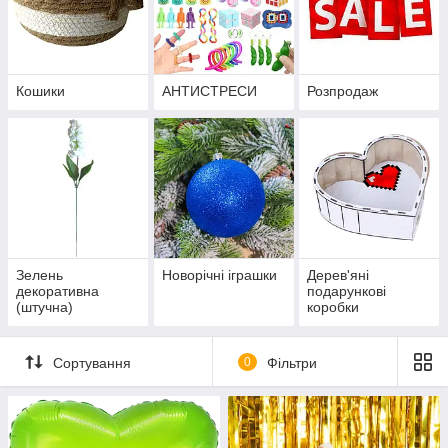
Кошики
АНТИСТРЕСИ
Розпродаж
Зелень
Новорічні іграшки
Дерев'яні
декоративна
подарункові
(штучна)
коробки
Сортування
0
Фільтри