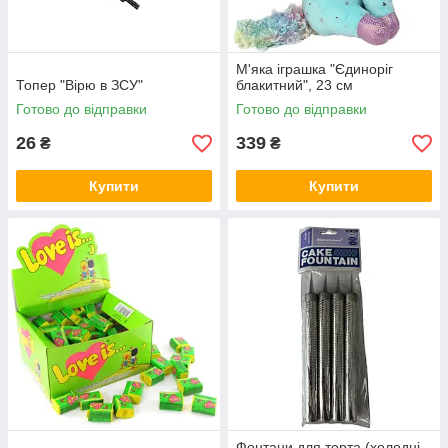
М'яка іграшка "Єдиноріг
Топер "Вірю в ЗСУ"
блакитний", 23 см
Готово до відправки
Готово до відправки
26
339
₴
₴
Купити
Купити
Фонтани для торта (холодні