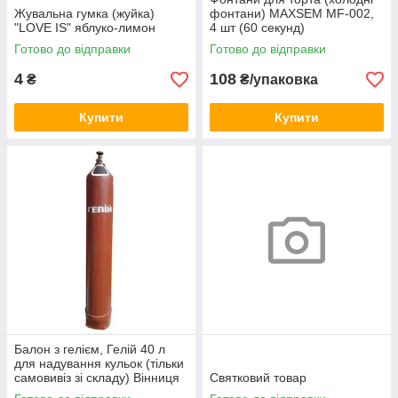
Жувальна гумка (жуйка)
фонтани) MAXSEM MF-002,
"LOVE IS" яблуко-лимон
4 шт (60 секунд)
Готово до відправки
Готово до відправки
4
108
₴
₴/упаковка
Купити
Купити
Балон з гелієм, Гелій 40 л
для надування кульок (тільки
самовивіз зі складу) Вінниця
Святковий товар