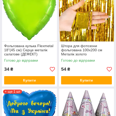
Фольгована кулька Flexmetal
Штора для фотозони
18"(45 см) Серце металік
фольгована 100х200 см
салатове (ДЕФЕКТ)
Металік золото
Готово до відправки
Готово до відправки
34
54
₴
₴
Купити
Купити
+ ще 1 шт