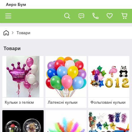
Аеро Бум
Товари
Товари
Кульки з гелієм
Латексні кульки
Фольговані кульки