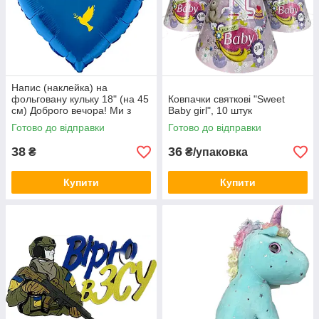
Напис (наклейка) на
фольговану кульку 18" (на 45
Ковпачки святкові "Sweet
см) Доброго вечора! Ми з
Baby girl", 10 штук
України! (будь-який колір)
Готово до відправки
Готово до відправки
38
36
₴
₴/упаковка
Купити
Купити