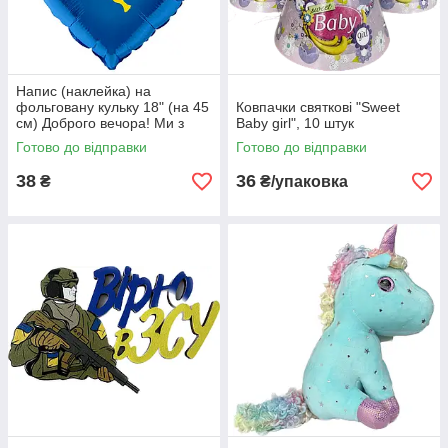
Напис (наклейка) на
фольговану кульку 18" (на 45
Ковпачки святкові "Sweet
см) Доброго вечора! Ми з
Baby girl", 10 штук
України! (будь-який колір)
Готово до відправки
Готово до відправки
38
36
₴
₴/упаковка