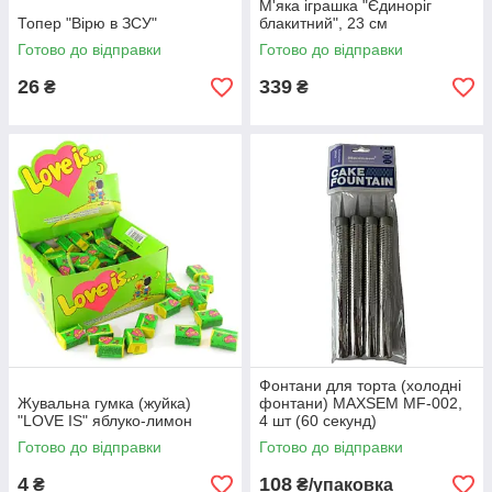
М'яка іграшка "Єдиноріг
Топер "Вірю в ЗСУ"
блакитний", 23 см
Готово до відправки
Готово до відправки
26
339
₴
₴
Фонтани для торта (холодні
Жувальна гумка (жуйка)
фонтани) MAXSEM MF-002,
"LOVE IS" яблуко-лимон
4 шт (60 секунд)
Готово до відправки
Готово до відправки
4
108
₴
₴/упаковка