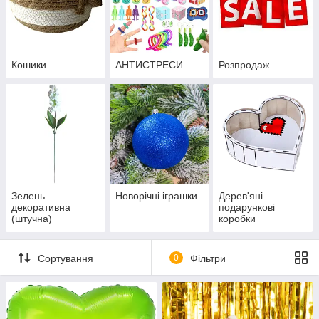
Кошики
АНТИСТРЕСИ
Розпродаж
Зелень
Новорічні іграшки
Дерев'яні
декоративна
подарункові
(штучна)
коробки
Сортування
0
Фільтри