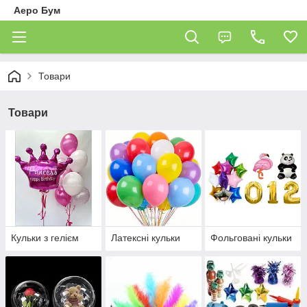
Аеро Бум
Товари
Товари
Кульки з гелієм
Латексні кульки
Фольговані кульки