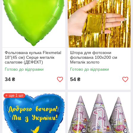
Фольгована кулька Flexmetal
Штора для фотозони
18"(45 см) Серце металік
фольгована 100х200 см
салатове (ДЕФЕКТ)
Металік золото
Готово до відправки
Готово до відправки
34
54
₴
₴
+ ще 1 шт