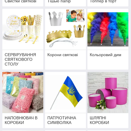
Свистки святкові
Тішью папір
Топпер в торт
СЕРВІРУВАННЯ
Корони святкові
Кольоровий дим
СВЯТКОВОГО
СТОЛУ
НАПОВНЮВАЧ В
ПАТРІОТИЧНА
ШЛЯПНІ
КОРОБКИ
СИМВОЛІКА
КОРОБКИ