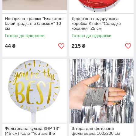
Новорічна іграшка "Блакитно-
Дерев'яна подарункова
білий градієнт з блиском" 10
коробка Kinder "Солодке
см
кохання" 25 см
Готово до відправки
Готово до відправки
44
215
₴
₴
Фольгована кулька КНР 18"
Штора для фотозони
(45 см) Коло "You are the
фольгована 100х200 см