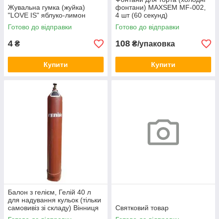
Жувальна гумка (жуйка)
фонтани) MAXSEM MF-002,
"LOVE IS" яблуко-лимон
4 шт (60 секунд)
Готово до відправки
Готово до відправки
4
108
₴
₴/упаковка
Купити
Купити
Балон з гелієм, Гелій 40 л
для надування кульок (тільки
самовивіз зі складу) Вінниця
Святковий товар