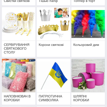
Свистки святкові
Тішью папір
Топпер в торт
СЕРВІРУВАННЯ
Корони святкові
Кольоровий дим
СВЯТКОВОГО
СТОЛУ
НАПОВНЮВАЧ В
ПАТРІОТИЧНА
ШЛЯПНІ
КОРОБКИ
СИМВОЛІКА
КОРОБКИ