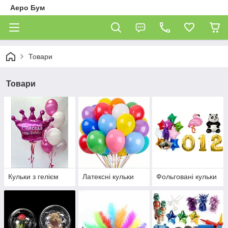
Аеро Бум
Товари
Товари
Кульки з гелієм
Латексні кульки
Фольговані кульки