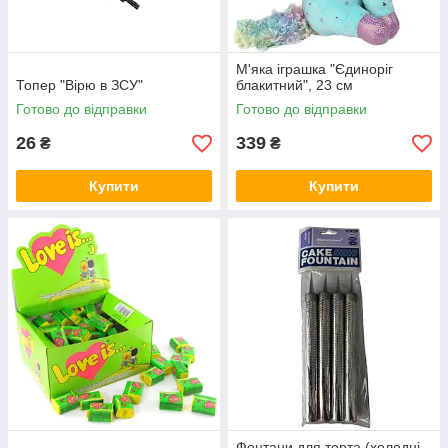
М'яка іграшка "Єдиноріг
Топер "Вірю в ЗСУ"
блакитний", 23 см
Готово до відправки
Готово до відправки
26
339
₴
₴
Купити
Купити
Фонтани для торта (холодні