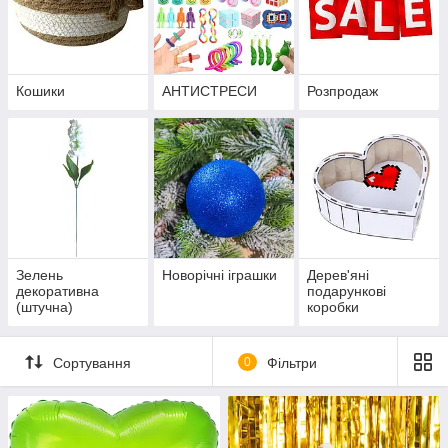
Кошики
АНТИСТРЕСИ
Розпродаж
Зелень
Новорічні іграшки
Дерев'яні
декоративна
подарункові
(штучна)
коробки
Сортування
0
Фільтри