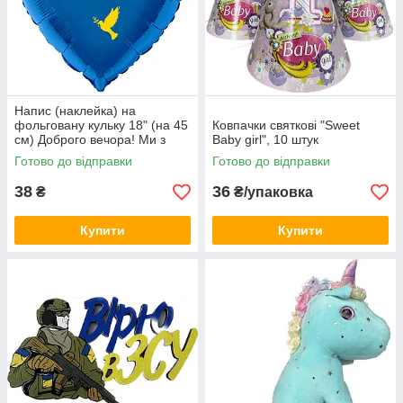
Напис (наклейка) на
фольговану кульку 18" (на 45
Ковпачки святкові "Sweet
см) Доброго вечора! Ми з
Baby girl", 10 штук
України! (будь-який колір)
Готово до відправки
Готово до відправки
38
36
₴
₴/упаковка
Купити
Купити