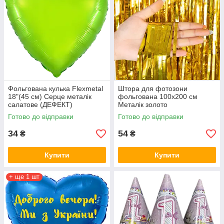
Фольгована кулька Flexmetal
Штора для фотозони
18"(45 см) Серце металік
фольгована 100х200 см
салатове (ДЕФЕКТ)
Металік золото
Готово до відправки
Готово до відправки
34
54
₴
₴
Купити
Купити
+ ще 1 шт