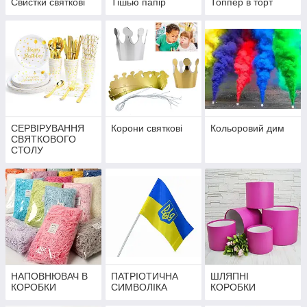
Свистки святкові
Тішью папір
Топпер в торт
СЕРВІРУВАННЯ
Корони святкові
Кольоровий дим
СВЯТКОВОГО
СТОЛУ
НАПОВНЮВАЧ В
ПАТРІОТИЧНА
ШЛЯПНІ
КОРОБКИ
СИМВОЛІКА
КОРОБКИ