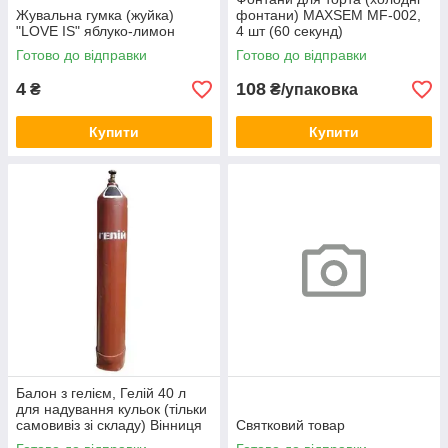
Жувальна гумка (жуйка)
фонтани) MAXSEM MF-002,
"LOVE IS" яблуко-лимон
4 шт (60 секунд)
Готово до відправки
Готово до відправки
4
108
₴
₴/упаковка
Купити
Купити
Балон з гелієм, Гелій 40 л
для надування кульок (тільки
самовивіз зі складу) Вінниця
Святковий товар