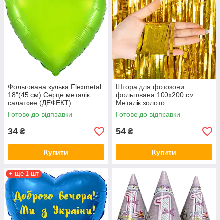
Фольгована кулька Flexmetal
Штора для фотозони
18"(45 см) Серце металік
фольгована 100х200 см
салатове (ДЕФЕКТ)
Металік золото
Готово до відправки
Готово до відправки
34
54
₴
₴
Купити
Купити
+ ще 1 шт