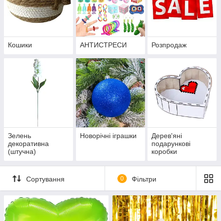
Кошики
АНТИСТРЕСИ
Розпродаж
Зелень
Новорічні іграшки
Дерев'яні
декоративна
подарункові
(штучна)
коробки
Сортування
0
Фільтри