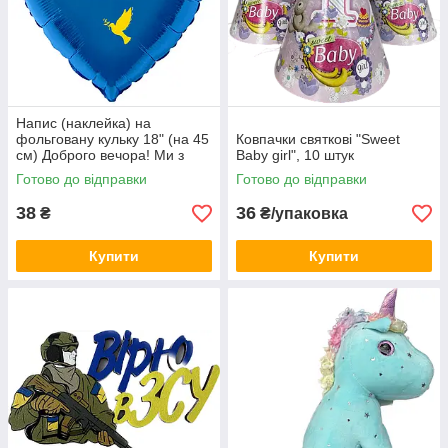
Напис (наклейка) на
фольговану кульку 18" (на 45
Ковпачки святкові "Sweet
см) Доброго вечора! Ми з
Baby girl", 10 штук
України! (будь-який колір)
Готово до відправки
Готово до відправки
38
36
₴
₴/упаковка
Купити
Купити