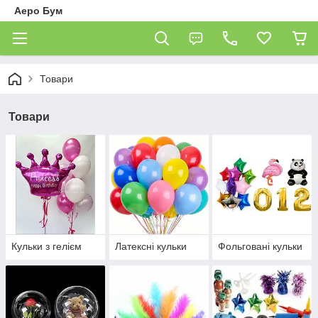
Аеро Бум
Товари
Товари
Кульки з гелієм
Латексні кульки
Фольговані кульки