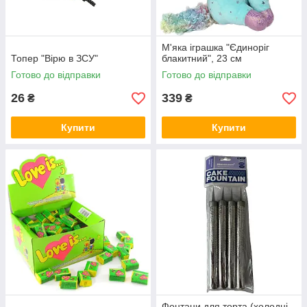
М'яка іграшка "Єдиноріг
Топер "Вірю в ЗСУ"
блакитний", 23 см
Готово до відправки
Готово до відправки
26
339
₴
₴
Купити
Купити
Фонтани для торта (холодні