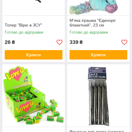
М'яка іграшка "Єдиноріг
Топер "Вірю в ЗСУ"
блакитний", 23 см
Готово до відправки
Готово до відправки
26
339
₴
₴
Купити
Купити
Фонтани для торта (холодні