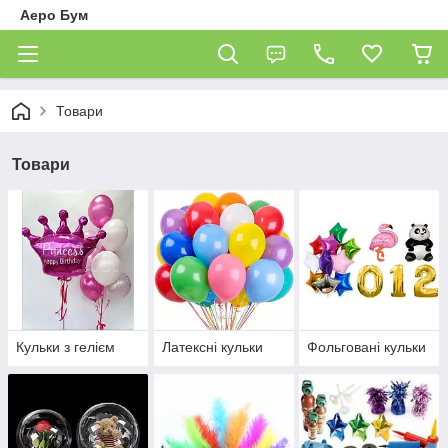
Аеро Бум
Товари
Товари
Кульки з гелієм
Латексні кульки
Фольговані кульки