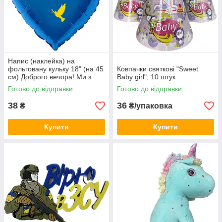
Напис (наклейка) на
фольговану кульку 18" (на 45
Ковпачки святкові "Sweet
см) Доброго вечора! Ми з
Baby girl", 10 штук
України! (будь-який колір)
Готово до відправки
Готово до відправки
38
36
₴
₴/упаковка
Купити
Купити