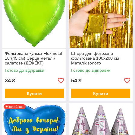
Фольгована кулька Flexmetal
Штора для фотозони
18"(45 см) Серце металік
фольгована 100х200 см
салатове (ДЕФЕКТ)
Металік золото
Готово до відправки
Готово до відправки
34
54
₴
₴
Купити
Купити
+ ще 1 шт