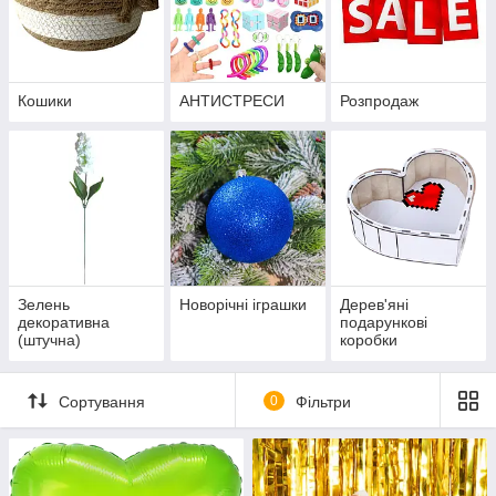
Кошики
АНТИСТРЕСИ
Розпродаж
Зелень
Новорічні іграшки
Дерев'яні
декоративна
подарункові
(штучна)
коробки
Сортування
0
Фільтри