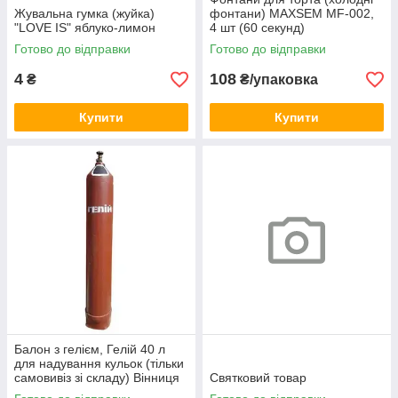
Жувальна гумка (жуйка)
фонтани) MAXSEM MF-002,
"LOVE IS" яблуко-лимон
4 шт (60 секунд)
Готово до відправки
Готово до відправки
4
108
₴
₴/упаковка
Купити
Купити
Балон з гелієм, Гелій 40 л
для надування кульок (тільки
самовивіз зі складу) Вінниця
Святковий товар