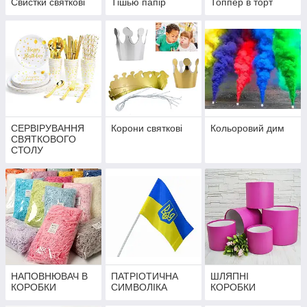
Свистки святкові
Тішью папір
Топпер в торт
СЕРВІРУВАННЯ
Корони святкові
Кольоровий дим
СВЯТКОВОГО
СТОЛУ
НАПОВНЮВАЧ В
ПАТРІОТИЧНА
ШЛЯПНІ
КОРОБКИ
СИМВОЛІКА
КОРОБКИ