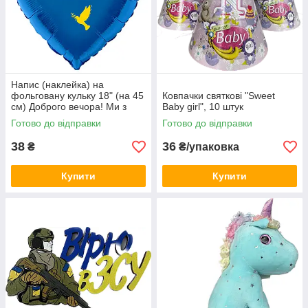
Напис (наклейка) на
фольговану кульку 18" (на 45
Ковпачки святкові "Sweet
см) Доброго вечора! Ми з
Baby girl", 10 штук
України! (будь-який колір)
Готово до відправки
Готово до відправки
38
36
₴
₴/упаковка
Купити
Купити