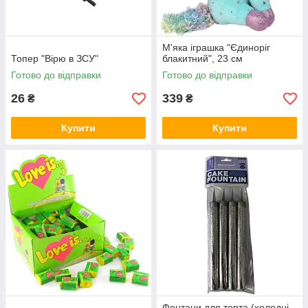
М'яка іграшка "Єдиноріг
Топер "Вірю в ЗСУ"
блакитний", 23 см
Готово до відправки
Готово до відправки
26
339
₴
₴
Купити
Купити
Фонтани для торта (холодні