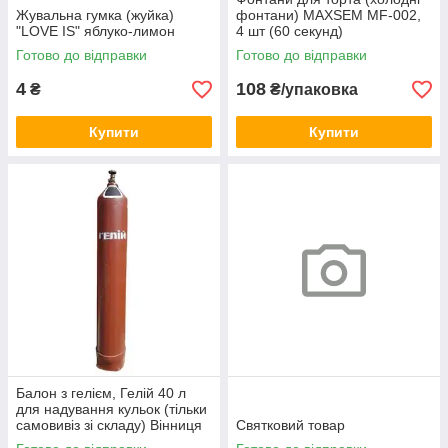
Жувальна гумка (жуйка)
фонтани) MAXSEM MF-002,
"LOVE IS" яблуко-лимон
4 шт (60 секунд)
Готово до відправки
Готово до відправки
4
108
₴
₴/упаковка
Купити
Купити
Балон з гелієм, Гелій 40 л
для надування кульок (тільки
самовивіз зі складу) Вінниця
Святковий товар