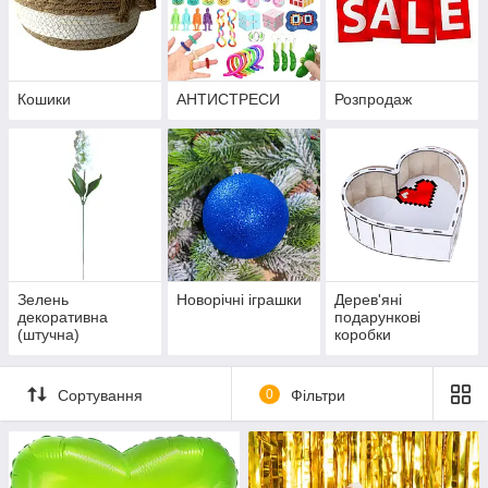
Кошики
АНТИСТРЕСИ
Розпродаж
Зелень
Новорічні іграшки
Дерев'яні
декоративна
подарункові
(штучна)
коробки
Сортування
0
Фільтри