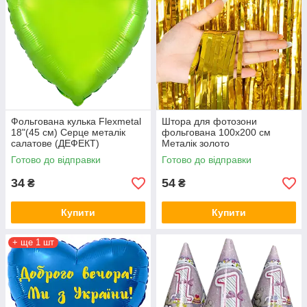
Фольгована кулька Flexmetal
Штора для фотозони
18"(45 см) Серце металік
фольгована 100х200 см
салатове (ДЕФЕКТ)
Металік золото
Готово до відправки
Готово до відправки
34
54
₴
₴
Купити
Купити
+ ще 1 шт