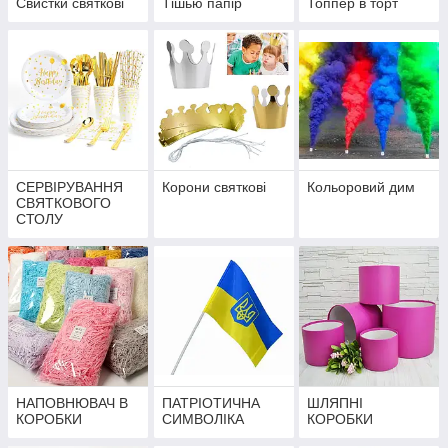
Свистки святкові
Тішью папір
Топпер в торт
СЕРВІРУВАННЯ
Корони святкові
Кольоровий дим
СВЯТКОВОГО
СТОЛУ
НАПОВНЮВАЧ В
ПАТРІОТИЧНА
ШЛЯПНІ
КОРОБКИ
СИМВОЛІКА
КОРОБКИ