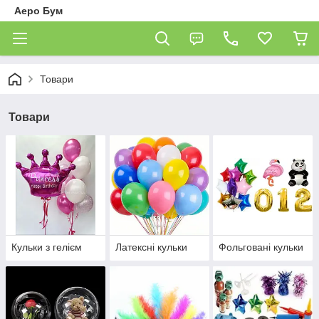
Аеро Бум
Товари
Товари
Кульки з гелієм
Латексні кульки
Фольговані кульки