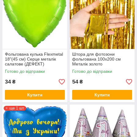
Фольгована кулька Flexmetal
Штора для фотозони
18"(45 см) Серце металік
фольгована 100х200 см
салатове (ДЕФЕКТ)
Металік золото
Готово до відправки
Готово до відправки
34
54
₴
₴
Купити
Купити
+ ще 1 шт