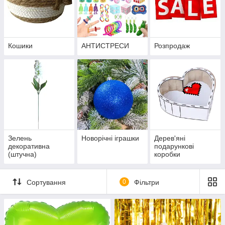
Кошики
АНТИСТРЕСИ
Розпродаж
Зелень
Новорічні іграшки
Дерев'яні
декоративна
подарункові
(штучна)
коробки
Сортування
0
Фільтри