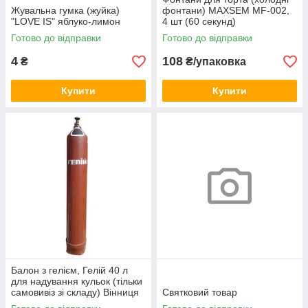
Жувальна гумка (жуйка)
фонтани) MAXSEM MF-002,
"LOVE IS" яблуко-лимон
4 шт (60 секунд)
Готово до відправки
Готово до відправки
4
108
₴
₴/упаковка
Купити
Купити
Балон з гелієм, Гелій 40 л
для надування кульок (тільки
самовивіз зі складу) Вінниця
Святковий товар