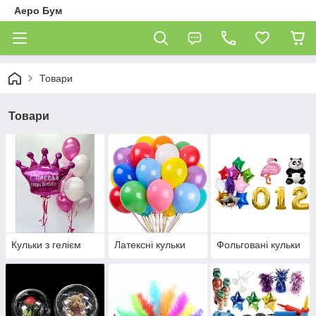
Аеро Бум
Товари
Товари
Кульки з гелієм
Латексні кульки
Фольговані кульки