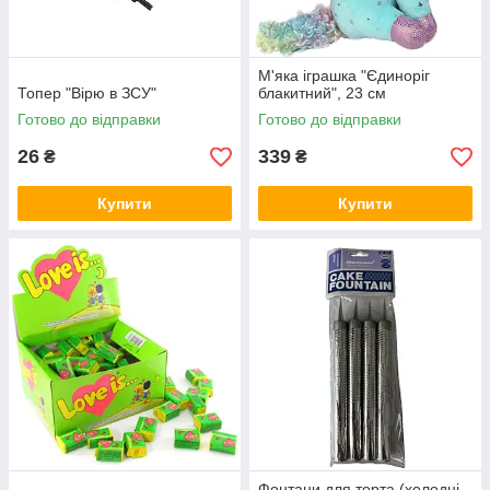
М'яка іграшка "Єдиноріг
Топер "Вірю в ЗСУ"
блакитний", 23 см
Готово до відправки
Готово до відправки
26
339
₴
₴
Купити
Купити
Фонтани для торта (холодні