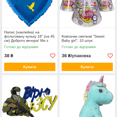
Напис (наклейка) на
фольговану кульку 18" (на 45
Ковпачки святкові "Sweet
см) Доброго вечора! Ми з
Baby girl", 10 штук
України! (будь-який колір)
Готово до відправки
Готово до відправки
38
36
₴
₴/упаковка
Купити
Купити