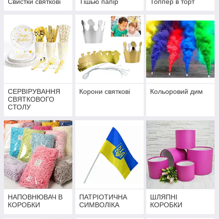
Свистки святкові
Тішью папір
Топпер в торт
СЕРВІРУВАННЯ
Корони святкові
Кольоровий дим
СВЯТКОВОГО
СТОЛУ
НАПОВНЮВАЧ В
ПАТРІОТИЧНА
ШЛЯПНІ
КОРОБКИ
СИМВОЛІКА
КОРОБКИ