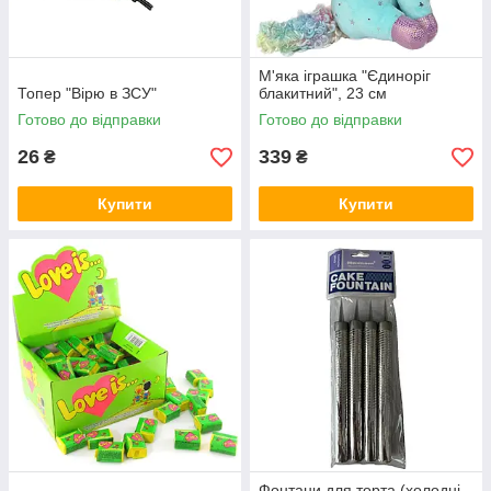
М'яка іграшка "Єдиноріг
Топер "Вірю в ЗСУ"
блакитний", 23 см
Готово до відправки
Готово до відправки
26
339
₴
₴
Купити
Купити
Фонтани для торта (холодні