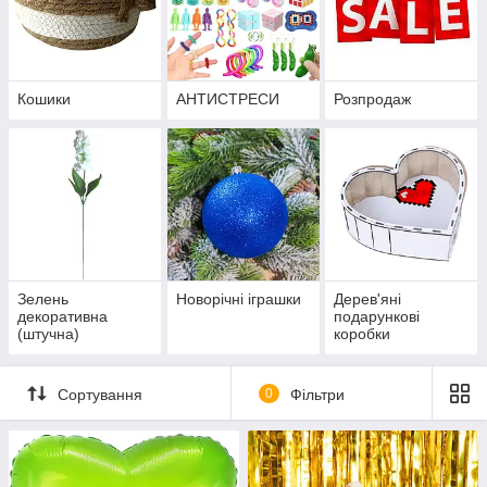
Кошики
АНТИСТРЕСИ
Розпродаж
Зелень
Новорічні іграшки
Дерев'яні
декоративна
подарункові
(штучна)
коробки
Сортування
0
Фільтри