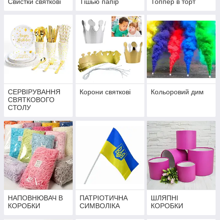
Свистки святкові
Тішью папір
Топпер в торт
СЕРВІРУВАННЯ
Корони святкові
Кольоровий дим
СВЯТКОВОГО
СТОЛУ
НАПОВНЮВАЧ В
ПАТРІОТИЧНА
ШЛЯПНІ
КОРОБКИ
СИМВОЛІКА
КОРОБКИ