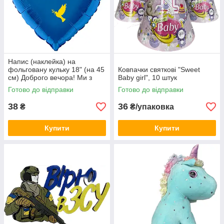
Напис (наклейка) на
фольговану кульку 18" (на 45
Ковпачки святкові "Sweet
см) Доброго вечора! Ми з
Baby girl", 10 штук
України! (будь-який колір)
Готово до відправки
Готово до відправки
38
36
₴
₴/упаковка
Купити
Купити