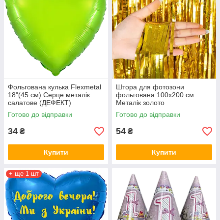
Фольгована кулька Flexmetal
Штора для фотозони
18"(45 см) Серце металік
фольгована 100х200 см
салатове (ДЕФЕКТ)
Металік золото
Готово до відправки
Готово до відправки
34
54
₴
₴
Купити
Купити
+ ще 1 шт