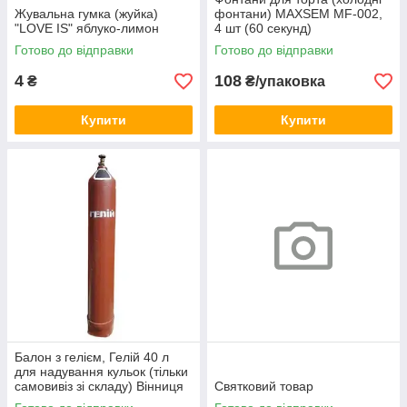
Жувальна гумка (жуйка)
фонтани) MAXSEM MF-002,
"LOVE IS" яблуко-лимон
4 шт (60 секунд)
Готово до відправки
Готово до відправки
4
108
₴
₴/упаковка
Купити
Купити
Балон з гелієм, Гелій 40 л
для надування кульок (тільки
самовивіз зі складу) Вінниця
Святковий товар