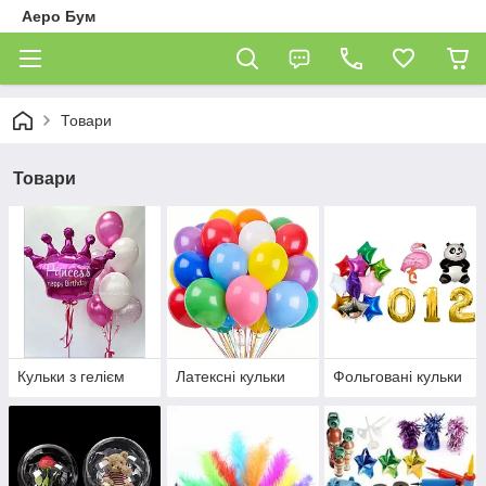
Аеро Бум
Товари
Товари
Кульки з гелієм
Латексні кульки
Фольговані кульки