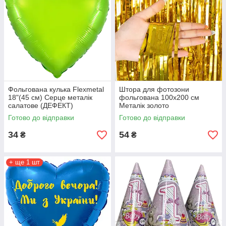
Фольгована кулька Flexmetal
Штора для фотозони
18"(45 см) Серце металік
фольгована 100х200 см
салатове (ДЕФЕКТ)
Металік золото
Готово до відправки
Готово до відправки
34
54
₴
₴
+ ще 1 шт