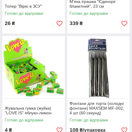
М'яка іграшка "Єдиноріг
Топер "Вірю в ЗСУ"
блакитний", 23 см
Готово до відправки
Готово до відправки
26
339
₴
₴
Фонтани для торта (холодні
Жувальна гумка (жуйка)
фонтани) MAXSEM MF-002,
"LOVE IS" яблуко-лимон
4 шт (60 секунд)
Готово до відправки
Готово до відправки
4
108
₴
₴/упаковка