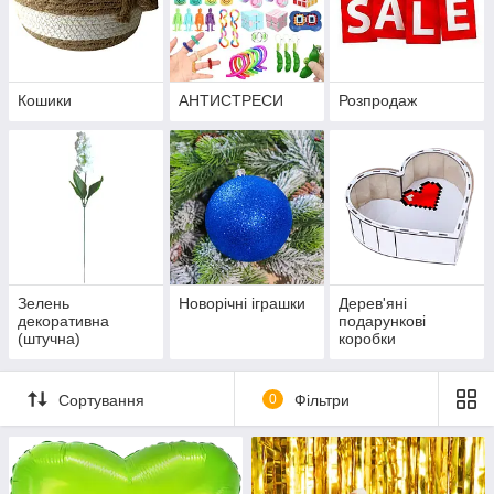
Кошики
АНТИСТРЕСИ
Розпродаж
Зелень
Новорічні іграшки
Дерев'яні
декоративна
подарункові
(штучна)
коробки
Сортування
0
Фільтри