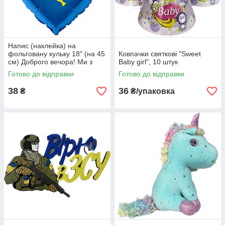
Напис (наклейка) на
фольговану кульку 18" (на 45
Ковпачки святкові "Sweet
см) Доброго вечора! Ми з
Baby girl", 10 штук
України! (будь-який колір)
Готово до відправки
Готово до відправки
38
36
₴
₴/упаковка