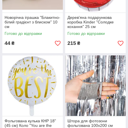
Новорічна іграшка "Блакитно-
Дерев'яна подарункова
білий градієнт з блиском" 10
коробка Kinder "Солодке
см
кохання" 25 см
Готово до відправки
Готово до відправки
44
215
₴
₴
Фольгована кулька КНР 18"
Штора для фотозони
(45 см) Коло "You are the
фольгована 100х200 см