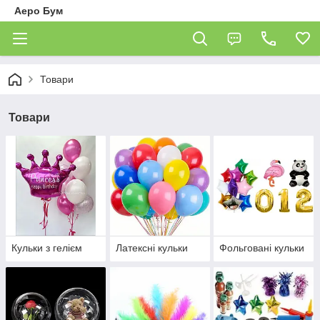
Аеро Бум
Товари
Товари
Кульки з гелієм
Латексні кульки
Фольговані кульки