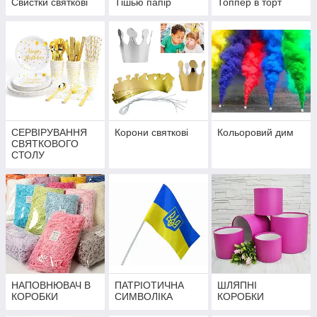
Свистки святкові
Тішью папір
Топпер в торт
СЕРВІРУВАННЯ
Корони святкові
Кольоровий дим
СВЯТКОВОГО
СТОЛУ
НАПОВНЮВАЧ В
ПАТРІОТИЧНА
ШЛЯПНІ
КОРОБКИ
СИМВОЛІКА
КОРОБКИ