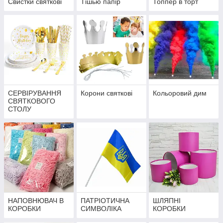
Свистки святкові
Тішью папір
Топпер в торт
СЕРВІРУВАННЯ
Корони святкові
Кольоровий дим
СВЯТКОВОГО
СТОЛУ
НАПОВНЮВАЧ В
ПАТРІОТИЧНА
ШЛЯПНІ
КОРОБКИ
СИМВОЛІКА
КОРОБКИ