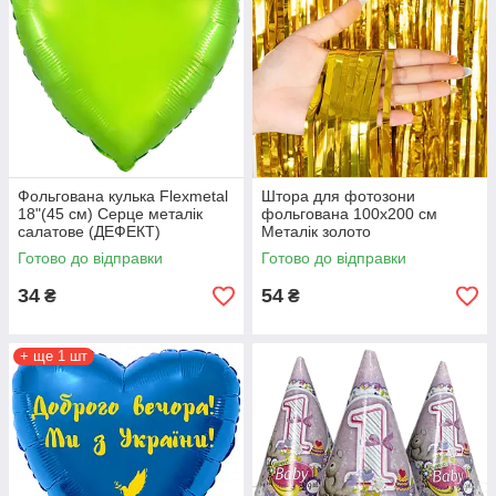
Фольгована кулька Flexmetal
Штора для фотозони
18"(45 см) Серце металік
фольгована 100х200 см
салатове (ДЕФЕКТ)
Металік золото
Готово до відправки
Готово до відправки
34
54
₴
₴
+ ще 1 шт