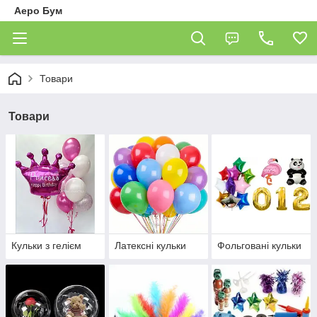
Аеро Бум
Товари
Товари
Кульки з гелієм
Латексні кульки
Фольговані кульки