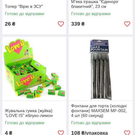
М'яка іграшка "Єдиноріг
Топер "Вірю в ЗСУ"
блакитний", 23 см
Готово до відправки
Готово до відправки
26
339
₴
₴
Фонтани для торта (холодні
Жувальна гумка (жуйка)
фонтани) MAXSEM MF-002,
"LOVE IS" яблуко-лимон
4 шт (60 секунд)
Готово до відправки
Готово до відправки
4
108
₴
₴/упаковка