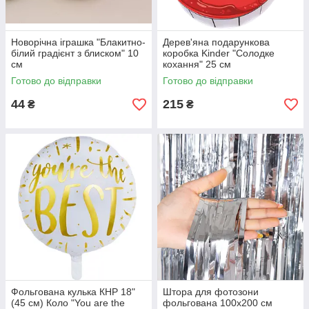
Новорічна іграшка "Блакитно-
Дерев'яна подарункова
білий градієнт з блиском" 10
коробка Kinder "Солодке
см
кохання" 25 см
Готово до відправки
Готово до відправки
44
215
₴
₴
Фольгована кулька КНР 18"
Штора для фотозони
(45 см) Коло "You are the
фольгована 100х200 см