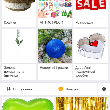
Кошики
АНТИСТРЕСИ
Розпродаж
Зелень
Новорічні іграшки
Дерев'яні
декоративна
подарункові
(штучна)
коробки
Сортування
0
Фільтри