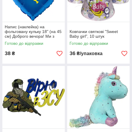
Напис (наклейка) на
фольговану кульку 18" (на 45
Ковпачки святкові "Sweet
см) Доброго вечора! Ми з
Baby girl", 10 штук
України! (будь-який колір)
Готово до відправки
Готово до відправки
38
36
₴
₴/упаковка