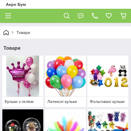
Аеро Бум
Товари
Товари
Кульки з гелієм
Латексні кульки
Фольговані кульки