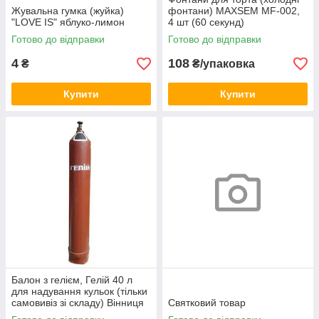
Жувальна гумка (жуйка)
фонтани) MAXSEM MF-002,
"LOVE IS" яблуко-лимон
4 шт (60 секунд)
Готово до відправки
Готово до відправки
4
108
₴
₴/упаковка
Купити
Купити
Балон з гелієм, Гелій 40 л
для надування кульок (тільки
самовивіз зі складу) Вінниця
Святковий товар