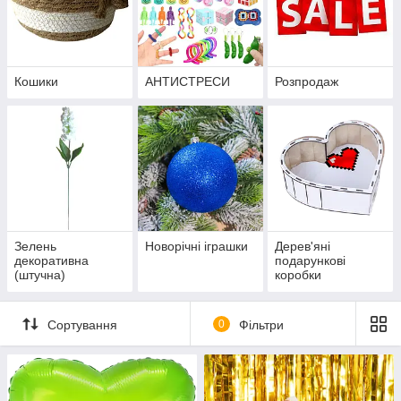
Кошики
АНТИСТРЕСИ
Розпродаж
Зелень
Новорічні іграшки
Дерев'яні
декоративна
подарункові
(штучна)
коробки
Сортування
0
Фільтри