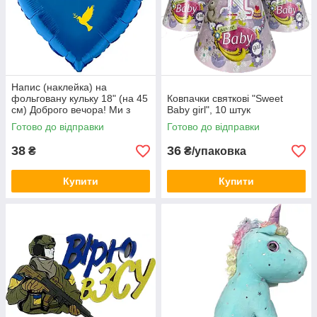
Напис (наклейка) на
фольговану кульку 18" (на 45
Ковпачки святкові "Sweet
см) Доброго вечора! Ми з
Baby girl", 10 штук
України! (будь-який колір)
Готово до відправки
Готово до відправки
38
36
₴
₴/упаковка
Купити
Купити