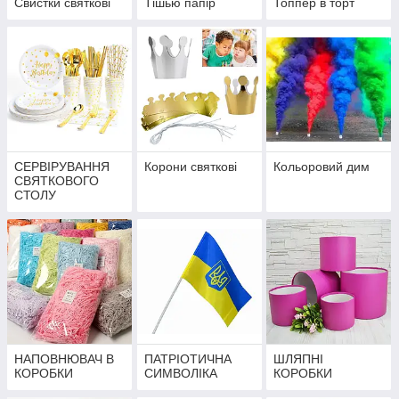
Свистки святкові
Тішью папір
Топпер в торт
СЕРВІРУВАННЯ
Корони святкові
Кольоровий дим
СВЯТКОВОГО
СТОЛУ
НАПОВНЮВАЧ В
ПАТРІОТИЧНА
ШЛЯПНІ
КОРОБКИ
СИМВОЛІКА
КОРОБКИ