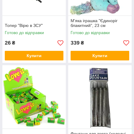
М'яка іграшка "Єдиноріг
Топер "Вірю в ЗСУ"
блакитний", 23 см
Готово до відправки
Готово до відправки
26
339
₴
₴
Купити
Купити
Фонтани для торта (холодні