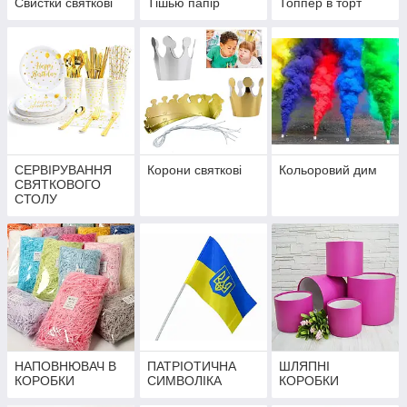
Свистки святкові
Тішью папір
Топпер в торт
СЕРВІРУВАННЯ
Корони святкові
Кольоровий дим
СВЯТКОВОГО
СТОЛУ
НАПОВНЮВАЧ В
ПАТРІОТИЧНА
ШЛЯПНІ
КОРОБКИ
СИМВОЛІКА
КОРОБКИ