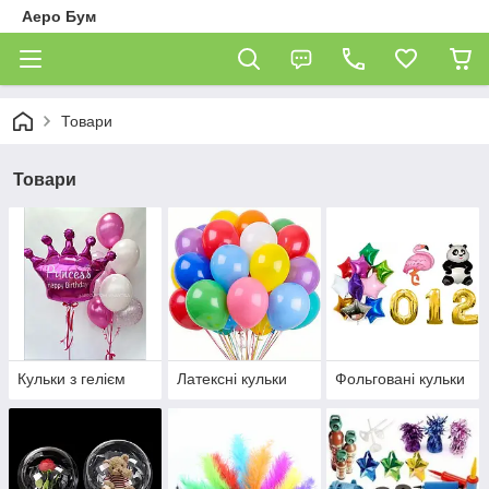
Аеро Бум
Товари
Товари
Кульки з гелієм
Латексні кульки
Фольговані кульки