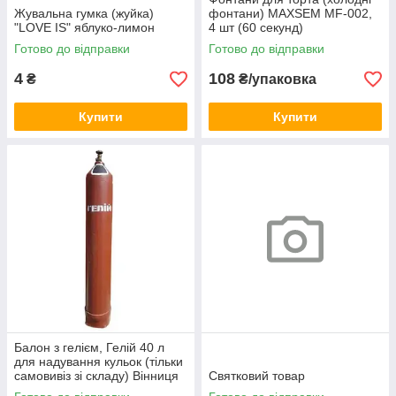
Жувальна гумка (жуйка)
фонтани) MAXSEM MF-002,
"LOVE IS" яблуко-лимон
4 шт (60 секунд)
Готово до відправки
Готово до відправки
4
108
₴
₴/упаковка
Купити
Купити
Балон з гелієм, Гелій 40 л
для надування кульок (тільки
самовивіз зі складу) Вінниця
Святковий товар