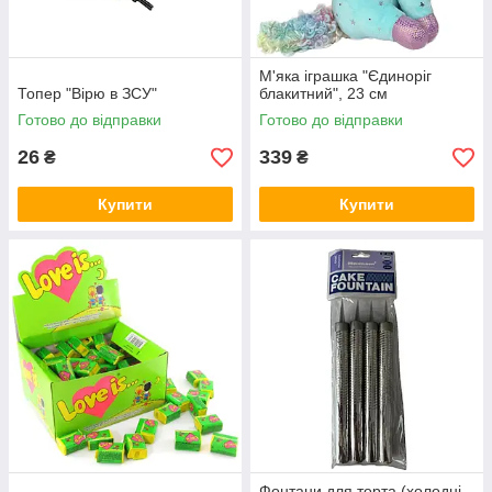
М'яка іграшка "Єдиноріг
Топер "Вірю в ЗСУ"
блакитний", 23 см
Готово до відправки
Готово до відправки
26
339
₴
₴
Купити
Купити
Фонтани для торта (холодні