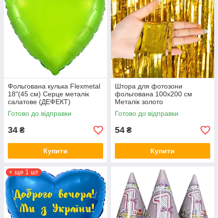
Фольгована кулька Flexmetal
Штора для фотозони
18"(45 см) Серце металік
фольгована 100х200 см
салатове (ДЕФЕКТ)
Металік золото
Готово до відправки
Готово до відправки
34
54
₴
₴
Купити
Купити
+ ще 1 шт