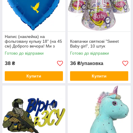
Напис (наклейка) на
фольговану кульку 18" (на 45
Ковпачки святкові "Sweet
см) Доброго вечора! Ми з
Baby girl", 10 штук
України! (будь-який колір)
Готово до відправки
Готово до відправки
38
36
₴
₴/упаковка
Купити
Купити