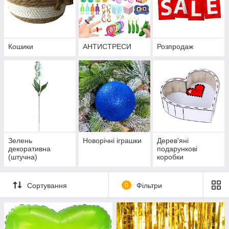
Кошики
АНТИСТРЕСИ
Розпродаж
Зелень
Новорічні іграшки
Дерев'яні
декоративна
подарункові
(штучна)
коробки
Сортування
0
Фільтри