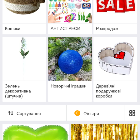
Кошики
АНТИСТРЕСИ
Розпродаж
Зелень
Новорічні іграшки
Дерев'яні
декоративна
подарункові
(штучна)
коробки
Сортування
0
Фільтри