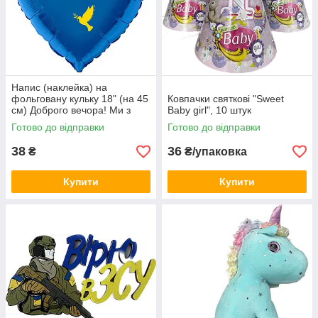
Напис (наклейка) на
фольговану кульку 18" (на 45
Ковпачки святкові "Sweet
см) Доброго вечора! Ми з
Baby girl", 10 штук
України! (будь-який колір)
Готово до відправки
Готово до відправки
38
36
₴
₴/упаковка
Купити
Купити