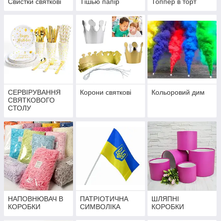
Свистки святкові
Тішью папір
Топпер в торт
СЕРВІРУВАННЯ
Корони святкові
Кольоровий дим
СВЯТКОВОГО
СТОЛУ
НАПОВНЮВАЧ В
ПАТРІОТИЧНА
ШЛЯПНІ
КОРОБКИ
СИМВОЛІКА
КОРОБКИ