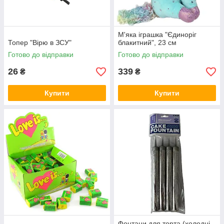
М'яка іграшка "Єдиноріг
Топер "Вірю в ЗСУ"
блакитний", 23 см
Готово до відправки
Готово до відправки
26
339
₴
₴
Купити
Купити
Фонтани для торта (холодні