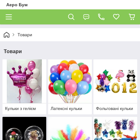
Аеро Бум
Товари
Товари
Кульки з гелієм
Латексні кульки
Фольговані кульки