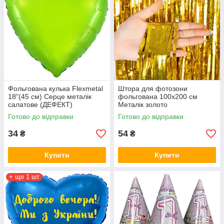
Фольгована кулька Flexmetal
Штора для фотозони
18"(45 см) Серце металік
фольгована 100х200 см
салатове (ДЕФЕКТ)
Металік золото
Готово до відправки
Готово до відправки
34
54
₴
₴
Купити
Купити
+ ще 1 шт