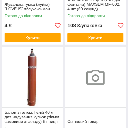
Жувальна гумка (жуйка)
фонтани) MAXSEM MF-002,
"LOVE IS" яблуко-лимон
4 шт (60 секунд)
Готово до відправки
Готово до відправки
4
108
₴
₴/упаковка
Купити
Купити
Балон з гелієм, Гелій 40 л
для надування кульок (тільки
самовивіз зі складу) Вінниця
Святковий товар