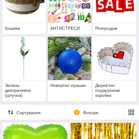
Кошики
АНТИСТРЕСИ
Розпродаж
Зелень
Новорічні іграшки
Дерев'яні
декоративна
подарункові
(штучна)
коробки
Сортування
0
Фільтри