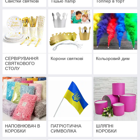
Свистки святкові
Тішью папір
Топпер в торт
СЕРВІРУВАННЯ
Корони святкові
Кольоровий дим
СВЯТКОВОГО
СТОЛУ
НАПОВНЮВАЧ В
ПАТРІОТИЧНА
ШЛЯПНІ
КОРОБКИ
СИМВОЛІКА
КОРОБКИ