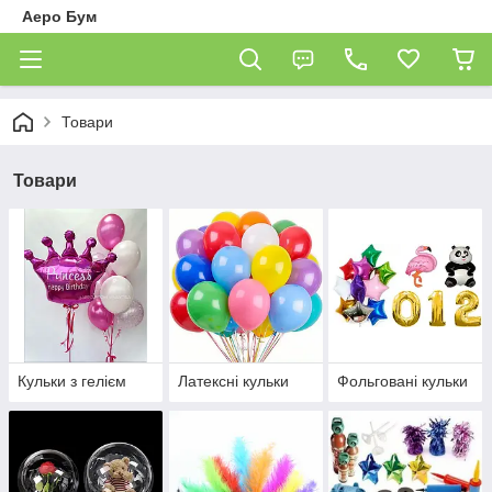
Аеро Бум
Товари
Товари
Кульки з гелієм
Латексні кульки
Фольговані кульки