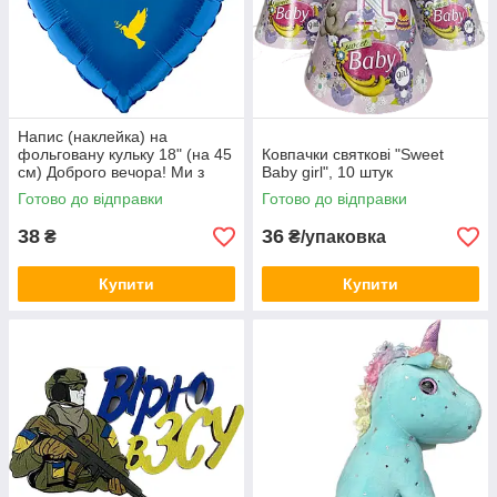
Напис (наклейка) на
фольговану кульку 18" (на 45
Ковпачки святкові "Sweet
см) Доброго вечора! Ми з
Baby girl", 10 штук
України! (будь-який колір)
Готово до відправки
Готово до відправки
38
36
₴
₴/упаковка
Купити
Купити