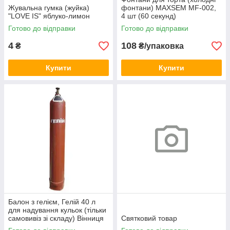
Жувальна гумка (жуйка)
фонтани) MAXSEM MF-002,
"LOVE IS" яблуко-лимон
4 шт (60 секунд)
Готово до відправки
Готово до відправки
4
108
₴
₴/упаковка
Купити
Купити
Балон з гелієм, Гелій 40 л
для надування кульок (тільки
самовивіз зі складу) Вінниця
Святковий товар