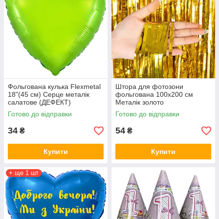
Фольгована кулька Flexmetal
Штора для фотозони
18"(45 см) Серце металік
фольгована 100х200 см
салатове (ДЕФЕКТ)
Металік золото
Готово до відправки
Готово до відправки
34
54
₴
₴
Купити
Купити
+ ще 1 шт