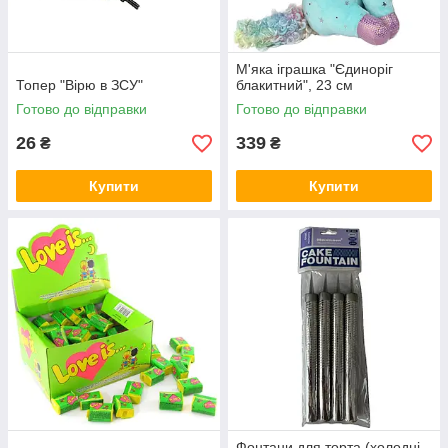
М'яка іграшка "Єдиноріг
Топер "Вірю в ЗСУ"
блакитний", 23 см
Готово до відправки
Готово до відправки
26
339
₴
₴
Купити
Купити
Фонтани для торта (холодні