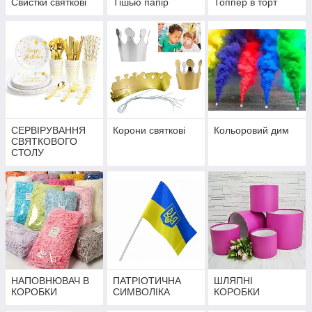
Свистки святкові
Тішью папір
Топпер в торт
СЕРВІРУВАННЯ
Корони святкові
Кольоровий дим
СВЯТКОВОГО
СТОЛУ
НАПОВНЮВАЧ В
ПАТРІОТИЧНА
ШЛЯПНІ
КОРОБКИ
СИМВОЛІКА
КОРОБКИ