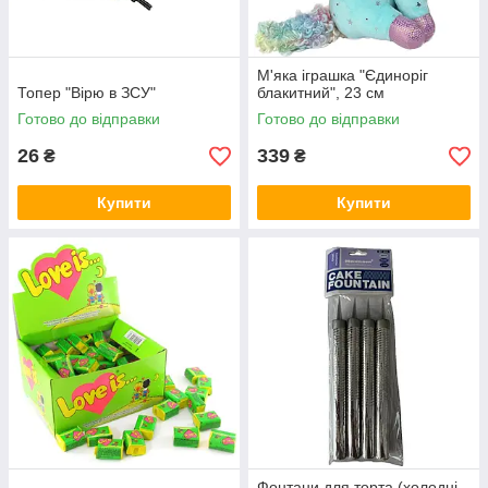
М'яка іграшка "Єдиноріг
Топер "Вірю в ЗСУ"
блакитний", 23 см
Готово до відправки
Готово до відправки
26
339
₴
₴
Купити
Купити
Фонтани для торта (холодні