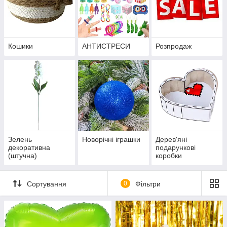
Кошики
АНТИСТРЕСИ
Розпродаж
Зелень
Новорічні іграшки
Дерев'яні
декоративна
подарункові
(штучна)
коробки
Сортування
0
Фільтри