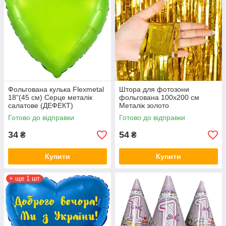
Фольгована кулька Flexmetal
Штора для фотозони
18"(45 см) Серце металік
фольгована 100х200 см
салатове (ДЕФЕКТ)
Металік золото
Готово до відправки
Готово до відправки
34
54
₴
₴
Купити
Купити
+ ще 1 шт