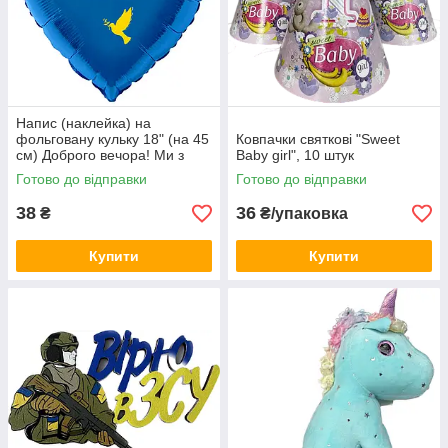
Напис (наклейка) на
фольговану кульку 18" (на 45
Ковпачки святкові "Sweet
см) Доброго вечора! Ми з
Baby girl", 10 штук
України! (будь-який колір)
Готово до відправки
Готово до відправки
38
36
₴
₴/упаковка
Купити
Купити