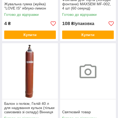
Жувальна гумка (жуйка)
фонтани) MAXSEM MF-002,
"LOVE IS" яблуко-лимон
4 шт (60 секунд)
Готово до відправки
Готово до відправки
4
108
₴
₴/упаковка
Купити
Купити
Балон з гелієм, Гелій 40 л
для надування кульок (тільки
самовивіз зі складу) Вінниця
Святковий товар