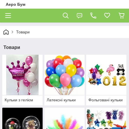
Аеро Бум
Товари
Товари
Кульки з гелієм
Латексні кульки
Фольговані кульки