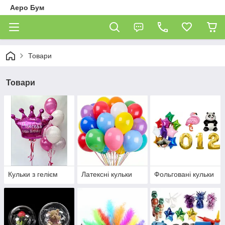
Аеро Бум
Товари
Товари
Кульки з гелієм
Латексні кульки
Фольговані кульки