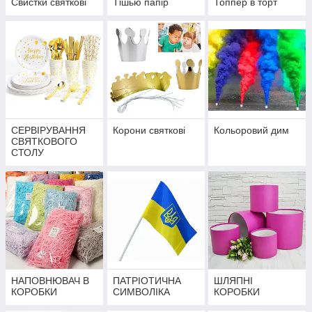
Свистки святкові
Тішью папір
Топпер в торт
СЕРВІРУВАННЯ
Корони святкові
Кольоровий дим
СВЯТКОВОГО
СТОЛУ
НАПОВНЮВАЧ В
ПАТРІОТИЧНА
ШЛЯПНІ
КОРОБКИ
СИМВОЛІКА
КОРОБКИ