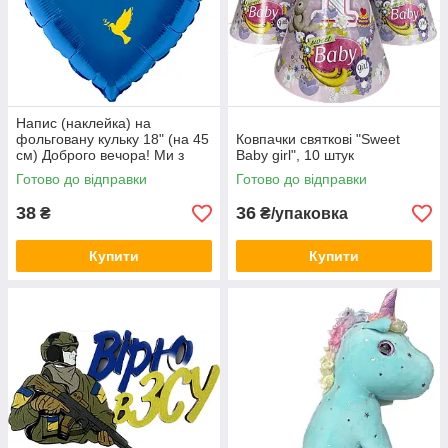
Напис (наклейка) на
фольговану кульку 18" (на 45
Ковпачки святкові "Sweet
см) Доброго вечора! Ми з
Baby girl", 10 штук
України! (будь-який колір)
Готово до відправки
Готово до відправки
38
36
₴
₴/упаковка
Купити
Купити