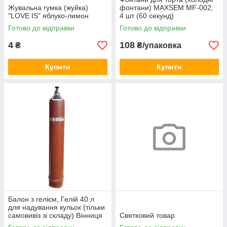
Жувальна гумка (жуйка)
фонтани) MAXSEM MF-002,
"LOVE IS" яблуко-лимон
4 шт (60 секунд)
Готово до відправки
Готово до відправки
4
108
₴
₴/упаковка
Купити
Купити
Балон з гелієм, Гелій 40 л
для надування кульок (тільки
самовивіз зі складу) Вінниця
Святковий товар