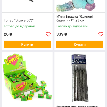
М'яка іграшка "Єдиноріг
Топер "Вірю в ЗСУ"
блакитний", 23 см
Готово до відправки
Готово до відправки
26
339
₴
₴
Купити
Купити
Фонтани для торта (холодні