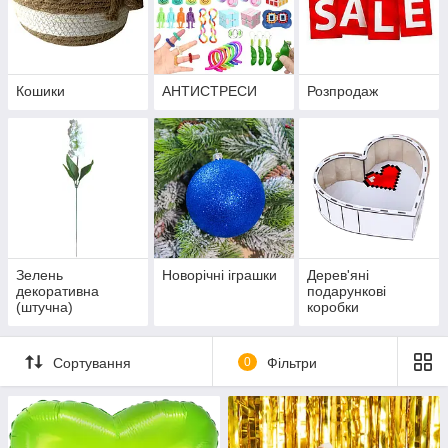
Кошики
АНТИСТРЕСИ
Розпродаж
Зелень
Новорічні іграшки
Дерев'яні
декоративна
подарункові
(штучна)
коробки
Сортування
0
Фільтри