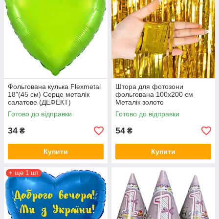
Фольгована кулька Flexmetal
Штора для фотозони
18"(45 см) Серце металік
фольгована 100х200 см
салатове (ДЕФЕКТ)
Металік золото
Готово до відправки
Готово до відправки
34
54
₴
₴
Купити
Купити
+ ще 1 шт