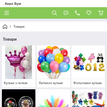
Аеро Бум
Товари
Товари
Кульки з гелієм
Латексні кульки
Фольговані кульки