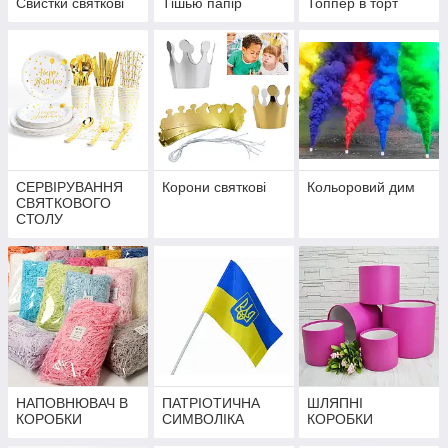
Свистки святкові
Тішью папір
Топпер в торт
СЕРВІРУВАННЯ
Корони святкові
Кольоровий дим
СВЯТКОВОГО
СТОЛУ
НАПОВНЮВАЧ В
ПАТРІОТИЧНА
ШЛЯПНІ
КОРОБКИ
СИМВОЛІКА
КОРОБКИ