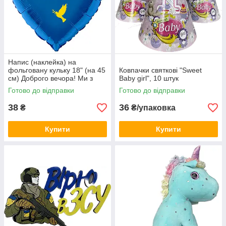
Напис (наклейка) на
фольговану кульку 18" (на 45
Ковпачки святкові "Sweet
см) Доброго вечора! Ми з
Baby girl", 10 штук
України! (будь-який колір)
Готово до відправки
Готово до відправки
38
36
₴
₴/упаковка
Купити
Купити