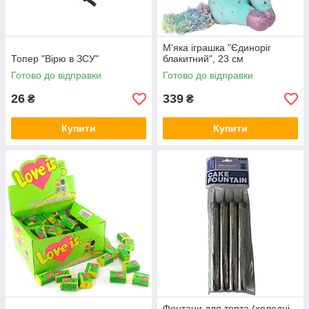
М'яка іграшка "Єдиноріг
Топер "Вірю в ЗСУ"
блакитний", 23 см
Готово до відправки
Готово до відправки
26
339
₴
₴
Купити
Купити
Фонтани для торта (холодні