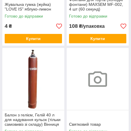
Жувальна гумка (жуйка)
фонтани) MAXSEM MF-002,
"LOVE IS" яблуко-лимон
4 шт (60 секунд)
Готово до відправки
Готово до відправки
4
108
₴
₴/упаковка
Купити
Купити
Балон з гелієм, Гелій 40 л
для надування кульок (тільки
самовивіз зі складу) Вінниця
Святковий товар