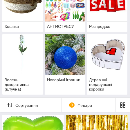
Кошики
АНТИСТРЕСИ
Розпродаж
Зелень
Новорічні іграшки
Дерев'яні
декоративна
подарункові
(штучна)
коробки
Сортування
0
Фільтри