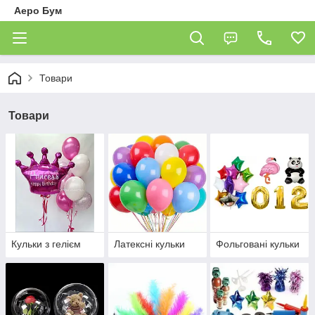
Аеро Бум
Товари
Товари
Кульки з гелієм
Латексні кульки
Фольговані кульки