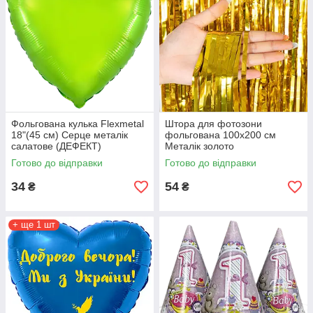
Фольгована кулька Flexmetal
Штора для фотозони
18"(45 см) Серце металік
фольгована 100х200 см
салатове (ДЕФЕКТ)
Металік золото
Готово до відправки
Готово до відправки
34
54
₴
₴
+ ще 1 шт