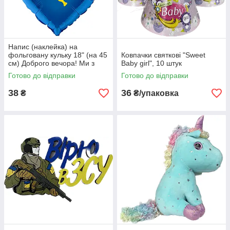
Напис (наклейка) на
фольговану кульку 18" (на 45
Ковпачки святкові "Sweet
см) Доброго вечора! Ми з
Baby girl", 10 штук
України! (будь-який колір)
Готово до відправки
Готово до відправки
38
36
₴
₴/упаковка