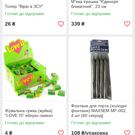
М'яка іграшка "Єдиноріг
Топер "Вірю в ЗСУ"
блакитний", 23 см
Готово до відправки
Готово до відправки
26
339
₴
₴
Фонтани для торта (холодні
Жувальна гумка (жуйка)
фонтани) MAXSEM MF-002,
"LOVE IS" яблуко-лимон
4 шт (60 секунд)
Готово до відправки
Готово до відправки
4
108
₴
₴/упаковка