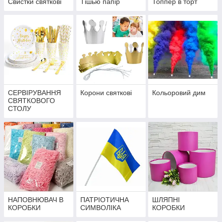
Свистки святкові
Тішью папір
Топпер в торт
СЕРВІРУВАННЯ
Корони святкові
Кольоровий дим
СВЯТКОВОГО
СТОЛУ
НАПОВНЮВАЧ В
ПАТРІОТИЧНА
ШЛЯПНІ
КОРОБКИ
СИМВОЛІКА
КОРОБКИ