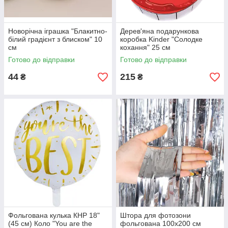
Новорічна іграшка "Блакитно-
Дерев'яна подарункова
білий градієнт з блиском" 10
коробка Kinder "Солодке
см
кохання" 25 см
Готово до відправки
Готово до відправки
44
215
₴
₴
Фольгована кулька КНР 18"
Штора для фотозони
(45 см) Коло "You are the
фольгована 100х200 см