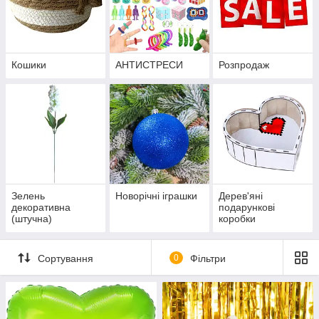
Кошики
АНТИСТРЕСИ
Розпродаж
Зелень
Новорічні іграшки
Дерев'яні
декоративна
подарункові
(штучна)
коробки
Сортування
0
Фільтри