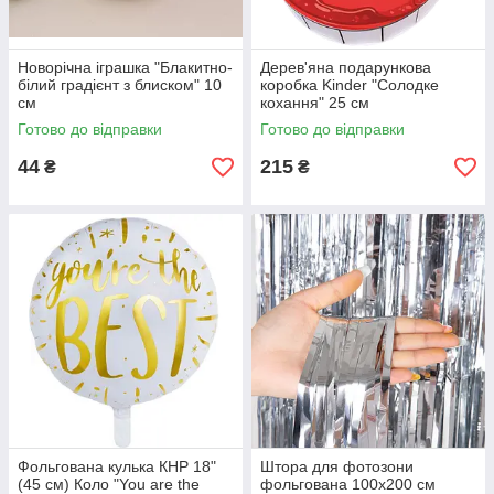
Новорічна іграшка "Блакитно-
Дерев'яна подарункова
білий градієнт з блиском" 10
коробка Kinder "Солодке
см
кохання" 25 см
Готово до відправки
Готово до відправки
44
215
₴
₴
Фольгована кулька КНР 18"
Штора для фотозони
(45 см) Коло "You are the
фольгована 100х200 см