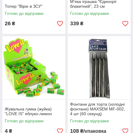
М'яка іграшка "Єдиноріг
Топер "Вірю в ЗСУ"
блакитний", 23 см
Готово до відправки
Готово до відправки
26
339
₴
₴
Фонтани для торта (холодні
Жувальна гумка (жуйка)
фонтани) MAXSEM MF-002,
"LOVE IS" яблуко-лимон
4 шт (60 секунд)
Готово до відправки
Готово до відправки
4
108
₴
₴/упаковка