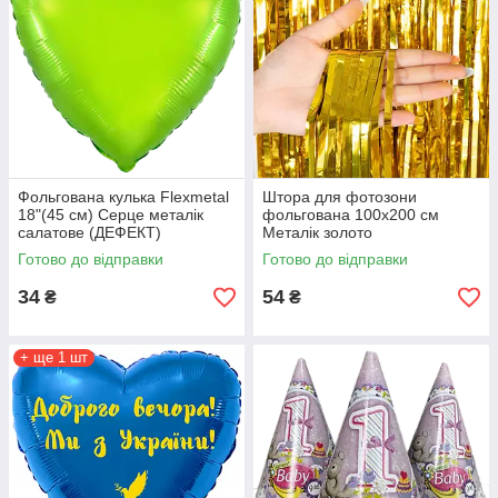
Фольгована кулька Flexmetal
Штора для фотозони
18"(45 см) Серце металік
фольгована 100х200 см
салатове (ДЕФЕКТ)
Металік золото
Готово до відправки
Готово до відправки
34
54
₴
₴
+ ще 1 шт