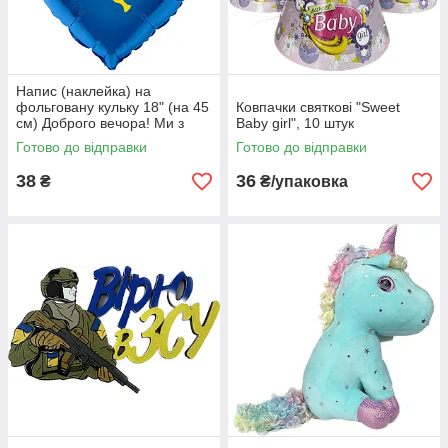
Напис (наклейка) на
фольговану кульку 18" (на 45
Ковпачки святкові "Sweet
см) Доброго вечора! Ми з
Baby girl", 10 штук
України! (будь-який колір)
Готово до відправки
Готово до відправки
38
36
₴
₴/упаковка