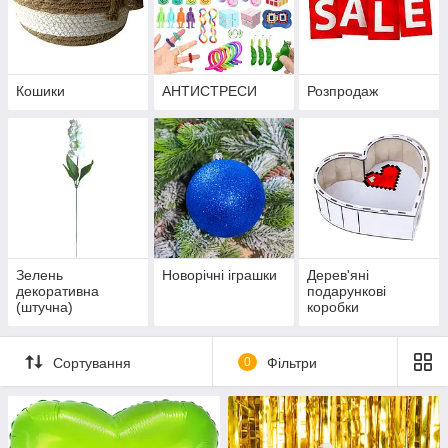
Кошики
АНТИСТРЕСИ
Розпродаж
Зелень
Новорічні іграшки
Дерев'яні
декоративна
подарункові
(штучна)
коробки
Сортування
0
Фільтри