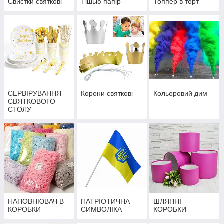
Свистки святкові
Тішью папір
Топпер в торт
СЕРВІРУВАННЯ
Корони святкові
Кольоровий дим
СВЯТКОВОГО
СТОЛУ
НАПОВНЮВАЧ В
ПАТРІОТИЧНА
ШЛЯПНІ
КОРОБКИ
СИМВОЛІКА
КОРОБКИ