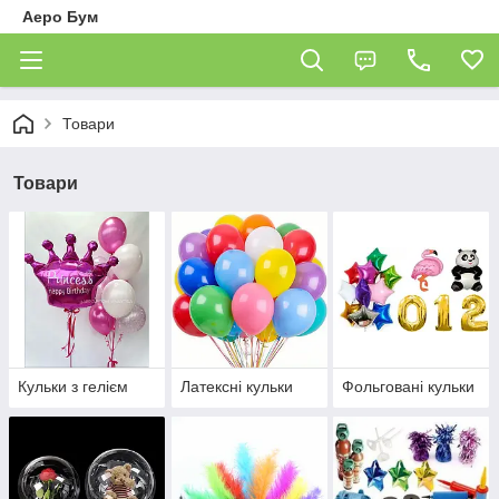
Аеро Бум
Товари
Товари
Кульки з гелієм
Латексні кульки
Фольговані кульки