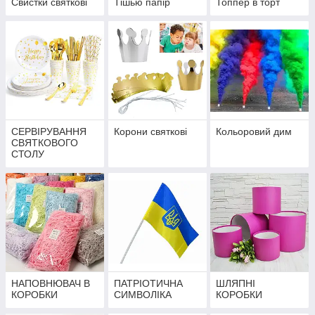
Свистки святкові
Тішью папір
Топпер в торт
СЕРВІРУВАННЯ
Корони святкові
Кольоровий дим
СВЯТКОВОГО
СТОЛУ
НАПОВНЮВАЧ В
ПАТРІОТИЧНА
ШЛЯПНІ
КОРОБКИ
СИМВОЛІКА
КОРОБКИ