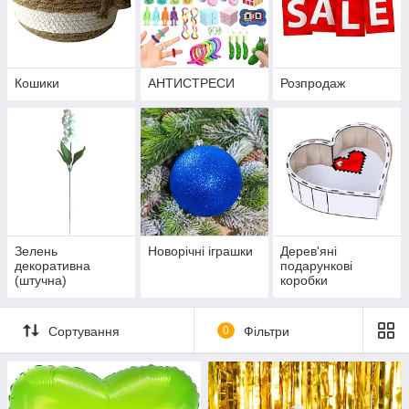
Кошики
АНТИСТРЕСИ
Розпродаж
Зелень
Новорічні іграшки
Дерев'яні
декоративна
подарункові
(штучна)
коробки
Сортування
0
Фільтри