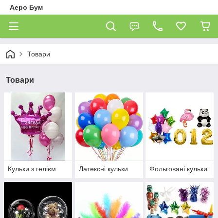
Аеро Бум
Товари
Товари
Кульки з гелієм
Латексні кульки
Фольговані кульки