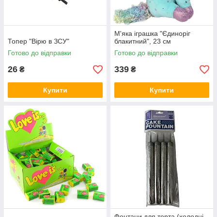
М'яка іграшка "Єдиноріг
Топер "Вірю в ЗСУ"
блакитний", 23 см
Готово до відправки
Готово до відправки
26
339
₴
₴
Купити
Купити
Фонтани для торта (холодні