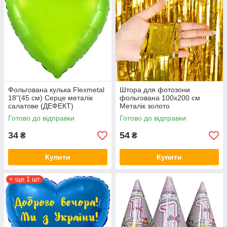
Фольгована кулька Flexmetal
Штора для фотозони
18"(45 см) Серце металік
фольгована 100х200 см
салатове (ДЕФЕКТ)
Металік золото
Готово до відправки
Готово до відправки
34
54
₴
₴
Купити
Купити
+ ще 1 шт