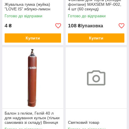
Жувальна гумка (жуйка)
фонтани) MAXSEM MF-002,
"LOVE IS" яблуко-лимон
4 шт (60 секунд)
Готово до відправки
Готово до відправки
4
108
₴
₴/упаковка
Купити
Купити
Балон з гелієм, Гелій 40 л
для надування кульок (тільки
самовивіз зі складу) Вінниця
Святковий товар