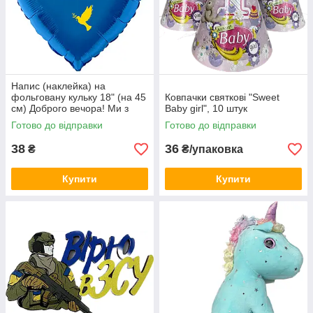
Напис (наклейка) на
фольговану кульку 18" (на 45
Ковпачки святкові "Sweet
см) Доброго вечора! Ми з
Baby girl", 10 штук
України! (будь-який колір)
Готово до відправки
Готово до відправки
38
36
₴
₴/упаковка
Купити
Купити