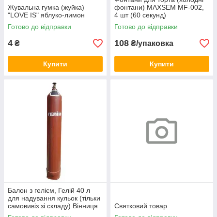
Жувальна гумка (жуйка)
фонтани) MAXSEM MF-002,
"LOVE IS" яблуко-лимон
4 шт (60 секунд)
Готово до відправки
Готово до відправки
4
108
₴
₴/упаковка
Купити
Купити
Балон з гелієм, Гелій 40 л
для надування кульок (тільки
самовивіз зі складу) Вінниця
Святковий товар