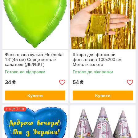
Фольгована кулька Flexmetal
Штора для фотозони
18"(45 см) Серце металік
фольгована 100х200 см
салатове (ДЕФЕКТ)
Металік золото
Готово до відправки
Готово до відправки
34
54
₴
₴
Купити
Купити
+ ще 1 шт