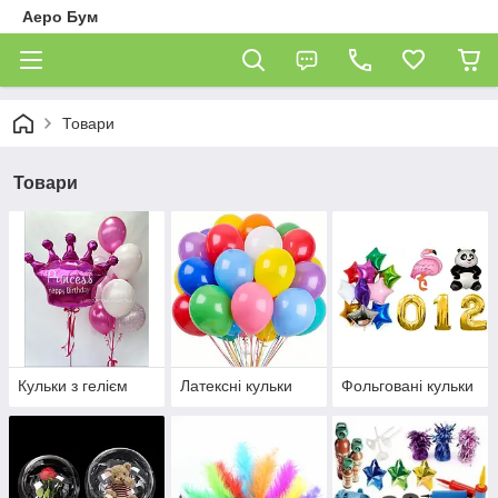
Аеро Бум
Товари
Товари
Кульки з гелієм
Латексні кульки
Фольговані кульки