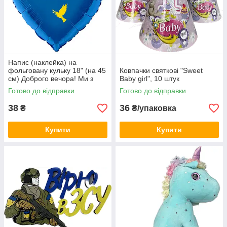
Напис (наклейка) на
фольговану кульку 18" (на 45
Ковпачки святкові "Sweet
см) Доброго вечора! Ми з
Baby girl", 10 штук
України! (будь-який колір)
Готово до відправки
Готово до відправки
38
36
₴
₴/упаковка
Купити
Купити