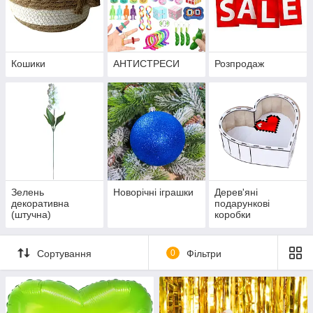
Кошики
АНТИСТРЕСИ
Розпродаж
Зелень
Новорічні іграшки
Дерев'яні
декоративна
подарункові
(штучна)
коробки
Сортування
0
Фільтри