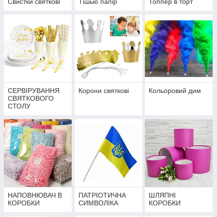
Свистки святкові
Тішью папір
Топпер в торт
СЕРВІРУВАННЯ
Корони святкові
Кольоровий дим
СВЯТКОВОГО
СТОЛУ
НАПОВНЮВАЧ В
ПАТРІОТИЧНА
ШЛЯПНІ
КОРОБКИ
СИМВОЛІКА
КОРОБКИ