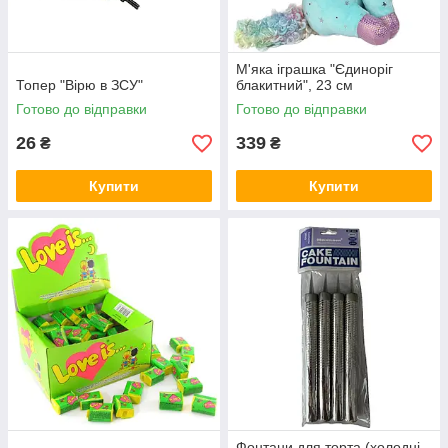
М'яка іграшка "Єдиноріг
Топер "Вірю в ЗСУ"
блакитний", 23 см
Готово до відправки
Готово до відправки
26
339
₴
₴
Купити
Купити
Фонтани для торта (холодні