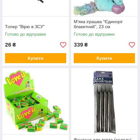
М'яка іграшка "Єдиноріг
Топер "Вірю в ЗСУ"
блакитний", 23 см
Готово до відправки
Готово до відправки
26
339
₴
₴
Купити
Купити
Фонтани для торта (холодні