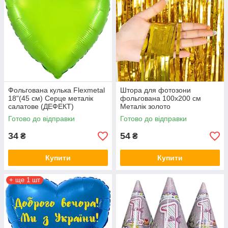
Фольгована кулька Flexmetal
Штора для фотозони
18"(45 см) Серце металік
фольгована 100х200 см
салатове (ДЕФЕКТ)
Металік золото
Готово до відправки
Готово до відправки
34
54
₴
₴
Купити
Купити
+ ще 1 шт