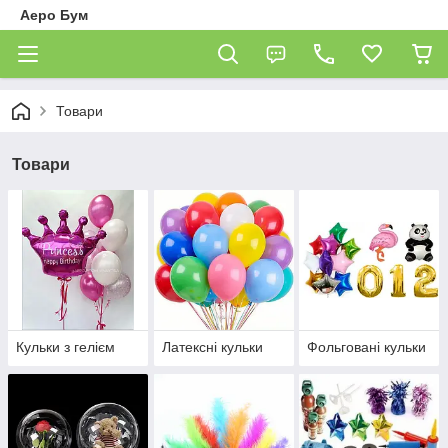
Аеро Бум
Товари
Товари
Кульки з гелієм
Латексні кульки
Фольговані кульки