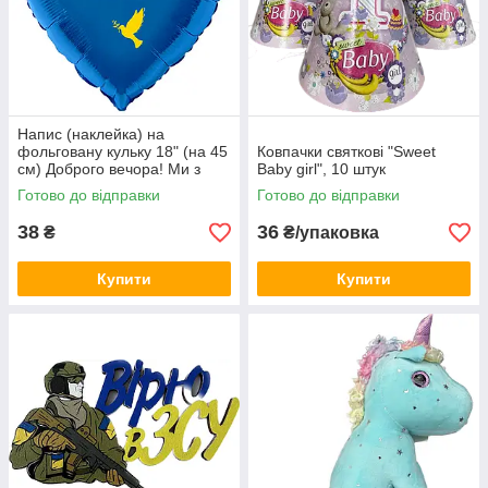
Напис (наклейка) на
фольговану кульку 18" (на 45
Ковпачки святкові "Sweet
см) Доброго вечора! Ми з
Baby girl", 10 штук
України! (будь-який колір)
Готово до відправки
Готово до відправки
38
36
₴
₴/упаковка
Купити
Купити