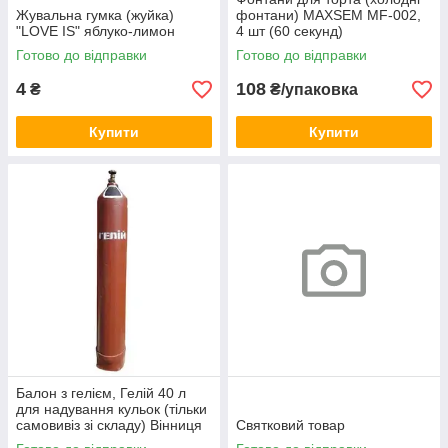
Жувальна гумка (жуйка)
фонтани) MAXSEM MF-002,
"LOVE IS" яблуко-лимон
4 шт (60 секунд)
Готово до відправки
Готово до відправки
4
108
₴
₴/упаковка
Купити
Купити
Балон з гелієм, Гелій 40 л
для надування кульок (тільки
самовивіз зі складу) Вінниця
Святковий товар