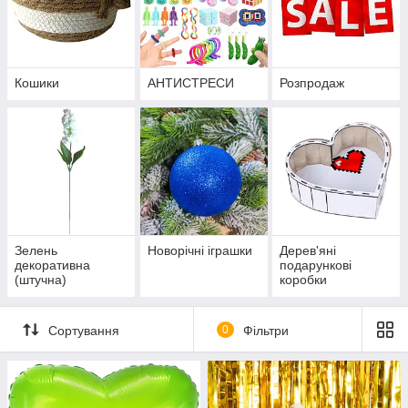
Кошики
АНТИСТРЕСИ
Розпродаж
Зелень
Новорічні іграшки
Дерев'яні
декоративна
подарункові
(штучна)
коробки
Сортування
0
Фільтри