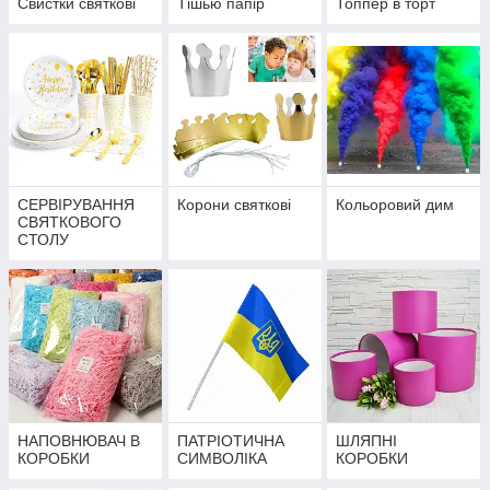
Свистки святкові
Тішью папір
Топпер в торт
СЕРВІРУВАННЯ
Корони святкові
Кольоровий дим
СВЯТКОВОГО
СТОЛУ
НАПОВНЮВАЧ В
ПАТРІОТИЧНА
ШЛЯПНІ
КОРОБКИ
СИМВОЛІКА
КОРОБКИ