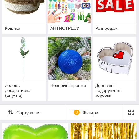
Кошики
АНТИСТРЕСИ
Розпродаж
Зелень
Новорічні іграшки
Дерев'яні
декоративна
подарункові
(штучна)
коробки
Сортування
0
Фільтри