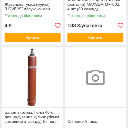
Жувальна гумка (жуйка)
фонтани) MAXSEM MF-002,
"LOVE IS" яблуко-лимон
4 шт (60 секунд)
Готово до відправки
Готово до відправки
4
108
₴
₴/упаковка
Купити
Купити
Балон з гелієм, Гелій 40 л
для надування кульок (тільки
самовивіз зі складу) Вінниця
Святковий товар