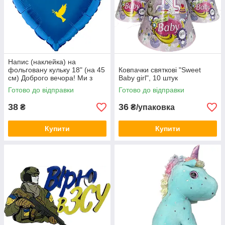
Напис (наклейка) на
фольговану кульку 18" (на 45
Ковпачки святкові "Sweet
см) Доброго вечора! Ми з
Baby girl", 10 штук
України! (будь-який колір)
Готово до відправки
Готово до відправки
38
36
₴
₴/упаковка
Купити
Купити