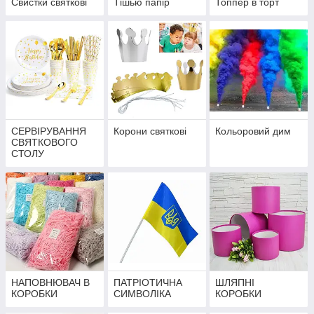
Свистки святкові
Тішью папір
Топпер в торт
СЕРВІРУВАННЯ
Корони святкові
Кольоровий дим
СВЯТКОВОГО
СТОЛУ
НАПОВНЮВАЧ В
ПАТРІОТИЧНА
ШЛЯПНІ
КОРОБКИ
СИМВОЛІКА
КОРОБКИ