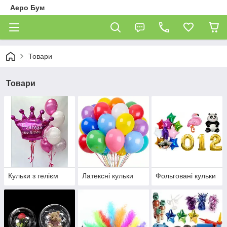
Аеро Бум
Товари
Товари
Кульки з гелієм
Латексні кульки
Фольговані кульки