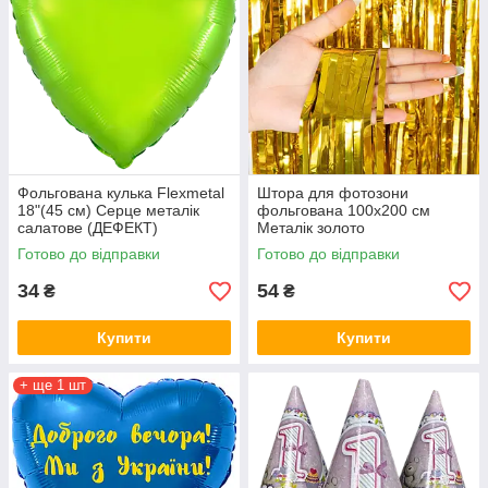
Фольгована кулька Flexmetal
Штора для фотозони
18"(45 см) Серце металік
фольгована 100х200 см
салатове (ДЕФЕКТ)
Металік золото
Готово до відправки
Готово до відправки
34
54
₴
₴
Купити
Купити
+ ще 1 шт