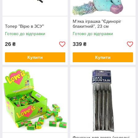
М'яка іграшка "Єдиноріг
Топер "Вірю в ЗСУ"
блакитний", 23 см
Готово до відправки
Готово до відправки
26
339
₴
₴
Купити
Купити
Фонтани для торта (холодні