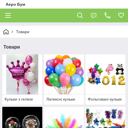
Аеро Бум
Товари
Товари
Кульки з гелієм
Латексні кульки
Фольговані кульки