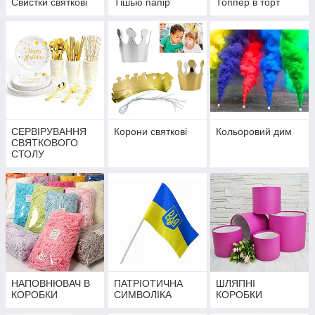
Свистки святкові
Тішью папір
Топпер в торт
СЕРВІРУВАННЯ
Корони святкові
Кольоровий дим
СВЯТКОВОГО
СТОЛУ
НАПОВНЮВАЧ В
ПАТРІОТИЧНА
ШЛЯПНІ
КОРОБКИ
СИМВОЛІКА
КОРОБКИ