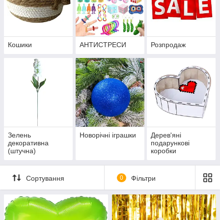
Кошики
АНТИСТРЕСИ
Розпродаж
Зелень
Новорічні іграшки
Дерев'яні
декоративна
подарункові
(штучна)
коробки
Сортування
0
Фільтри