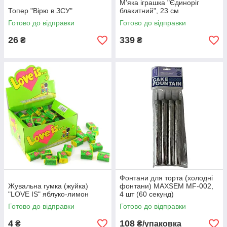
М'яка іграшка "Єдиноріг
Топер "Вірю в ЗСУ"
блакитний", 23 см
Готово до відправки
Готово до відправки
26
339
₴
₴
Фонтани для торта (холодні
Жувальна гумка (жуйка)
фонтани) MAXSEM MF-002,
"LOVE IS" яблуко-лимон
4 шт (60 секунд)
Готово до відправки
Готово до відправки
4
108
₴
₴/упаковка