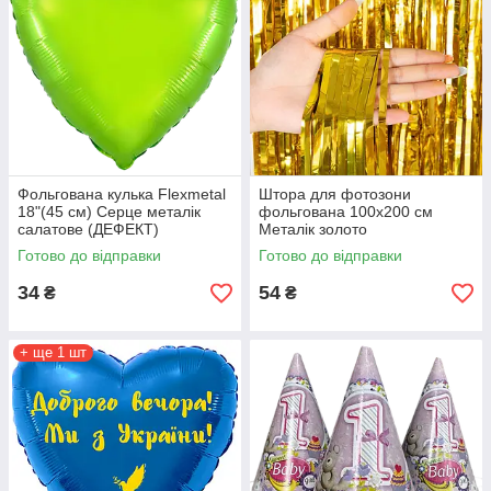
Фольгована кулька Flexmetal
Штора для фотозони
18"(45 см) Серце металік
фольгована 100х200 см
салатове (ДЕФЕКТ)
Металік золото
Готово до відправки
Готово до відправки
34
54
₴
₴
+ ще 1 шт