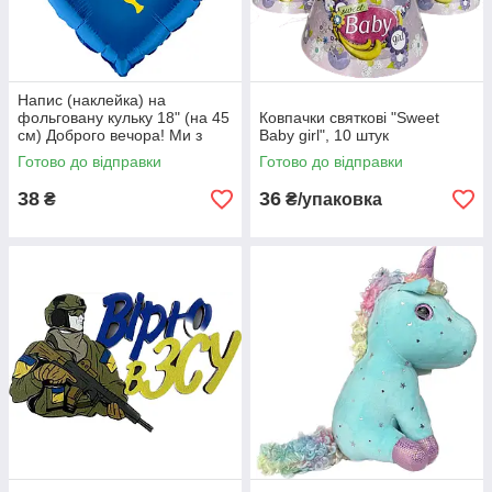
Напис (наклейка) на
фольговану кульку 18" (на 45
Ковпачки святкові "Sweet
см) Доброго вечора! Ми з
Baby girl", 10 штук
України! (будь-який колір)
Готово до відправки
Готово до відправки
38
36
₴
₴/упаковка