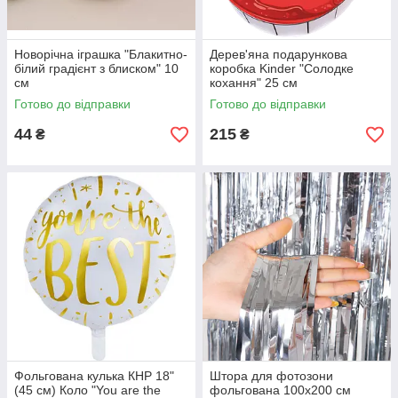
Новорічна іграшка "Блакитно-
Дерев'яна подарункова
білий градієнт з блиском" 10
коробка Kinder "Солодке
см
кохання" 25 см
Готово до відправки
Готово до відправки
44
215
₴
₴
Фольгована кулька КНР 18"
Штора для фотозони
(45 см) Коло "You are the
фольгована 100х200 см