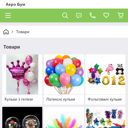
Аеро Бум
Товари
Товари
Кульки з гелієм
Латексні кульки
Фольговані кульки