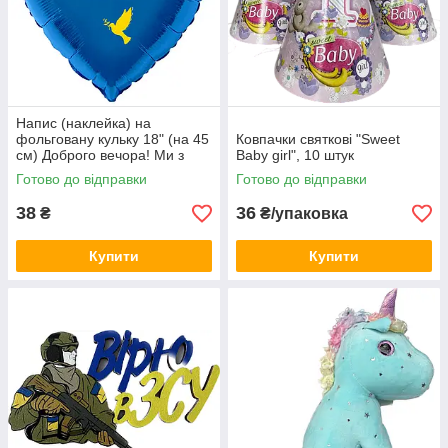
Напис (наклейка) на
фольговану кульку 18" (на 45
Ковпачки святкові "Sweet
см) Доброго вечора! Ми з
Baby girl", 10 штук
України! (будь-який колір)
Готово до відправки
Готово до відправки
38
36
₴
₴/упаковка
Купити
Купити