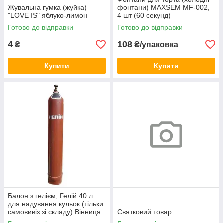
Жувальна гумка (жуйка)
фонтани) MAXSEM MF-002,
"LOVE IS" яблуко-лимон
4 шт (60 секунд)
Готово до відправки
Готово до відправки
4
108
₴
₴/упаковка
Купити
Купити
Балон з гелієм, Гелій 40 л
для надування кульок (тільки
самовивіз зі складу) Вінниця
Святковий товар