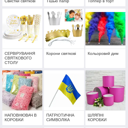
Свистки святкові
Тішью папір
Топпер в торт
СЕРВІРУВАННЯ
Корони святкові
Кольоровий дим
СВЯТКОВОГО
СТОЛУ
НАПОВНЮВАЧ В
ПАТРІОТИЧНА
ШЛЯПНІ
КОРОБКИ
СИМВОЛІКА
КОРОБКИ