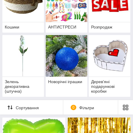
Кошики
АНТИСТРЕСИ
Розпродаж
Зелень
Новорічні іграшки
Дерев'яні
декоративна
подарункові
(штучна)
коробки
Сортування
0
Фільтри