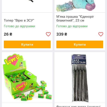
М'яка іграшка "Єдиноріг
Топер "Вірю в ЗСУ"
блакитний", 23 см
Готово до відправки
Готово до відправки
26
339
₴
₴
Купити
Купити
Фонтани для торта (холодні