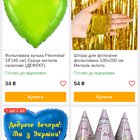
Фольгована кулька Flexmetal
Штора для фотозони
18"(45 см) Серце металік
фольгована 100х200 см
салатове (ДЕФЕКТ)
Металік золото
Готово до відправки
Готово до відправки
34
54
₴
₴
Купити
Купити
+ ще 1 шт