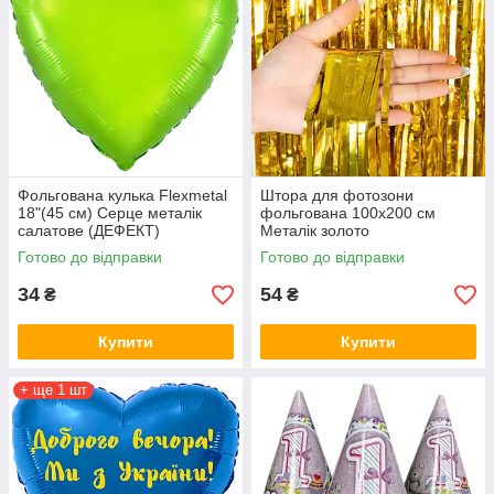
Фольгована кулька Flexmetal
Штора для фотозони
18"(45 см) Серце металік
фольгована 100х200 см
салатове (ДЕФЕКТ)
Металік золото
Готово до відправки
Готово до відправки
34
54
₴
₴
Купити
Купити
+ ще 1 шт