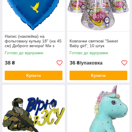
Напис (наклейка) на
фольговану кульку 18" (на 45
Ковпачки святкові "Sweet
см) Доброго вечора! Ми з
Baby girl", 10 штук
України! (будь-який колір)
Готово до відправки
Готово до відправки
38
36
₴
₴/упаковка
Купити
Купити