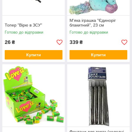
М'яка іграшка "Єдиноріг
Топер "Вірю в ЗСУ"
блакитний", 23 см
Готово до відправки
Готово до відправки
26
339
₴
₴
Купити
Купити
Фонтани для торта (холодні