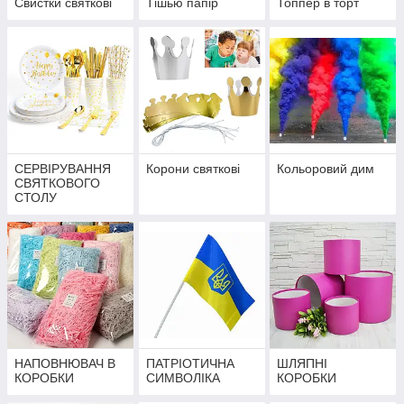
Свистки святкові
Тішью папір
Топпер в торт
СЕРВІРУВАННЯ
Корони святкові
Кольоровий дим
СВЯТКОВОГО
СТОЛУ
НАПОВНЮВАЧ В
ПАТРІОТИЧНА
ШЛЯПНІ
КОРОБКИ
СИМВОЛІКА
КОРОБКИ