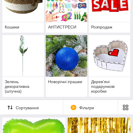
Кошики
АНТИСТРЕСИ
Розпродаж
Зелень
Новорічні іграшки
Дерев'яні
декоративна
подарункові
(штучна)
коробки
Сортування
0
Фільтри