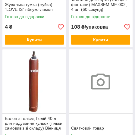
Жувальна гумка (жуйка)
фонтани) MAXSEM MF-002,
"LOVE IS" яблуко-лимон
4 шт (60 секунд)
Готово до відправки
Готово до відправки
4
108
₴
₴/упаковка
Купити
Купити
Балон з гелієм, Гелій 40 л
для надування кульок (тільки
самовивіз зі складу) Вінниця
Святковий товар