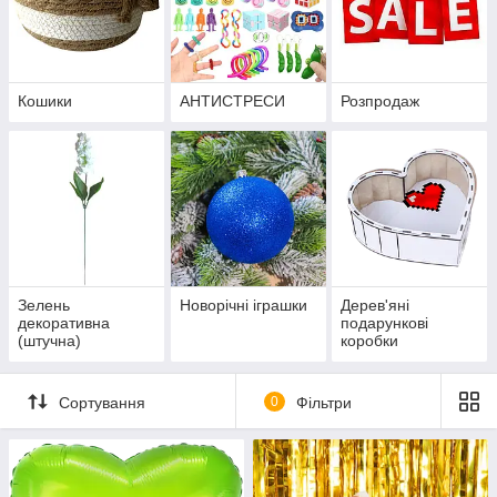
Кошики
АНТИСТРЕСИ
Розпродаж
Зелень
Новорічні іграшки
Дерев'яні
декоративна
подарункові
(штучна)
коробки
Сортування
0
Фільтри