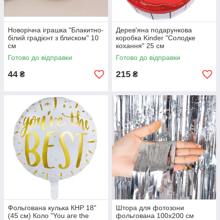
Новорічна іграшка "Блакитно-
Дерев'яна подарункова
білий градієнт з блиском" 10
коробка Kinder "Солодке
см
кохання" 25 см
Готово до відправки
Готово до відправки
44
215
₴
₴
Фольгована кулька КНР 18"
Штора для фотозони
(45 см) Коло "You are the
фольгована 100х200 см