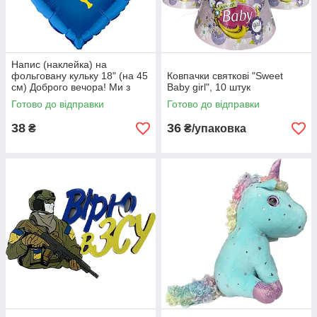
Напис (наклейка) на
фольговану кульку 18" (на 45
Ковпачки святкові "Sweet
см) Доброго вечора! Ми з
Baby girl", 10 штук
України! (будь-який колір)
Готово до відправки
Готово до відправки
38
36
₴
₴/упаковка