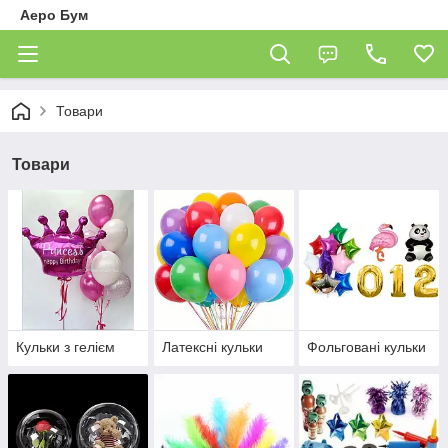
Аеро Бум
Товари
Товари
Кульки з гелієм
Латексні кульки
Фольговані кульки