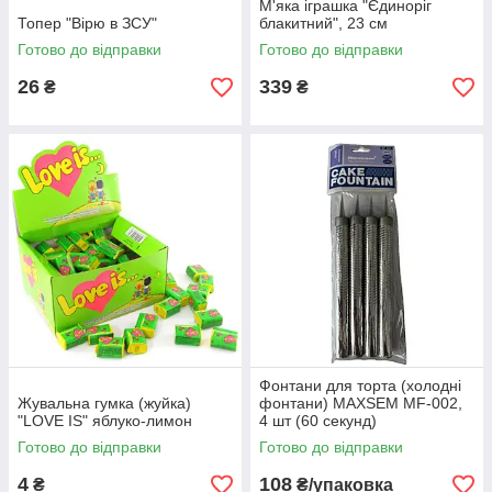
М'яка іграшка "Єдиноріг
Топер "Вірю в ЗСУ"
блакитний", 23 см
Готово до відправки
Готово до відправки
26
339
₴
₴
Фонтани для торта (холодні
Жувальна гумка (жуйка)
фонтани) MAXSEM MF-002,
"LOVE IS" яблуко-лимон
4 шт (60 секунд)
Готово до відправки
Готово до відправки
4
108
₴
₴/упаковка