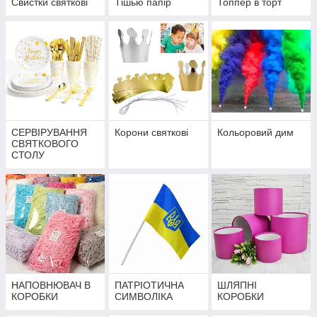
Свистки святкові
Тішью папір
Топпер в торт
СЕРВІРУВАННЯ
Корони святкові
Кольоровий дим
СВЯТКОВОГО
СТОЛУ
НАПОВНЮВАЧ В
ПАТРІОТИЧНА
ШЛЯПНІ
КОРОБКИ
СИМВОЛІКА
КОРОБКИ