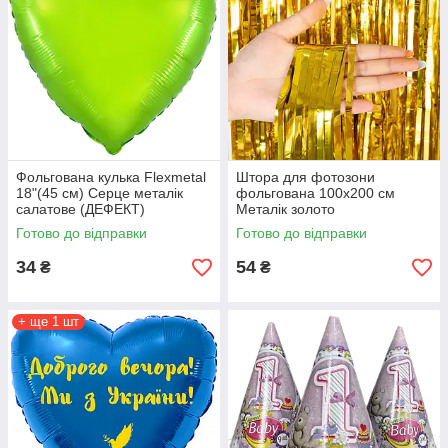
Фольгована кулька Flexmetal
Штора для фотозони
18"(45 см) Серце металік
фольгована 100х200 см
салатове (ДЕФЕКТ)
Металік золото
Готово до відправки
Готово до відправки
34
54
₴
₴
+ ще 1 шт