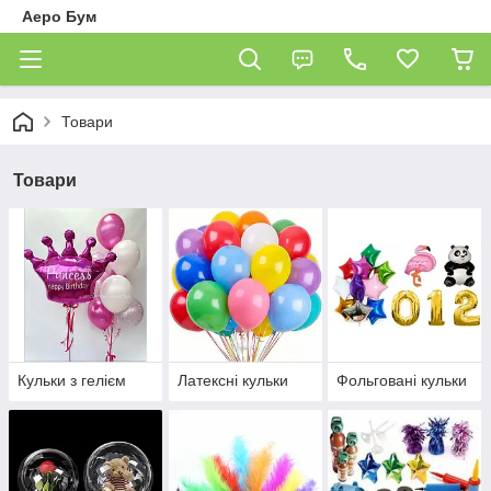
Аеро Бум
Товари
Товари
Кульки з гелієм
Латексні кульки
Фольговані кульки