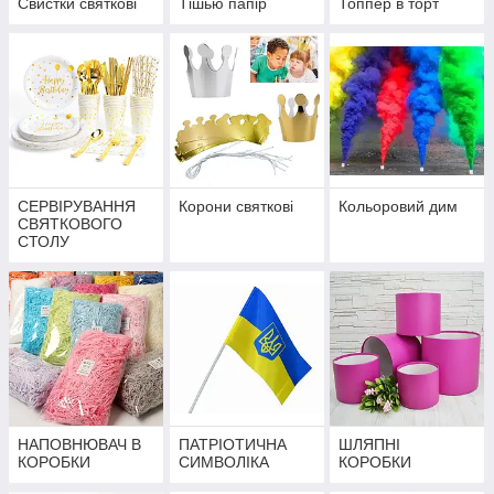
Свистки святкові
Тішью папір
Топпер в торт
СЕРВІРУВАННЯ
Корони святкові
Кольоровий дим
СВЯТКОВОГО
СТОЛУ
НАПОВНЮВАЧ В
ПАТРІОТИЧНА
ШЛЯПНІ
КОРОБКИ
СИМВОЛІКА
КОРОБКИ