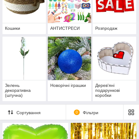
Кошики
АНТИСТРЕСИ
Розпродаж
Зелень
Новорічні іграшки
Дерев'яні
декоративна
подарункові
(штучна)
коробки
Сортування
0
Фільтри