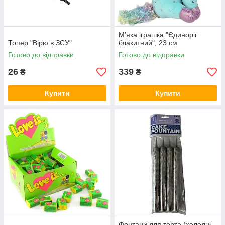
М'яка іграшка "Єдиноріг
Топер "Вірю в ЗСУ"
блакитний", 23 см
Готово до відправки
Готово до відправки
26
339
₴
₴
Купити
Купити
Фонтани для торта (холодні