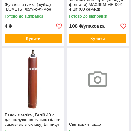
Жувальна гумка (жуйка)
фонтани) MAXSEM MF-002,
"LOVE IS" яблуко-лимон
4 шт (60 секунд)
Готово до відправки
Готово до відправки
4
108
₴
₴/упаковка
Купити
Купити
Балон з гелієм, Гелій 40 л
для надування кульок (тільки
самовивіз зі складу) Вінниця
Святковий товар