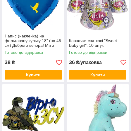
Напис (наклейка) на
фольговану кульку 18" (на 45
Ковпачки святкові "Sweet
см) Доброго вечора! Ми з
Baby girl", 10 штук
України! (будь-який колір)
Готово до відправки
Готово до відправки
38
36
₴
₴/упаковка
Купити
Купити