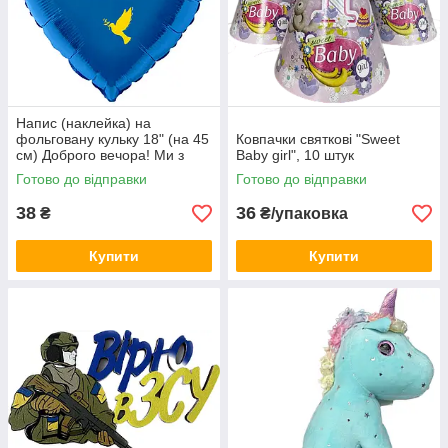
Напис (наклейка) на
фольговану кульку 18" (на 45
Ковпачки святкові "Sweet
см) Доброго вечора! Ми з
Baby girl", 10 штук
України! (будь-який колір)
Готово до відправки
Готово до відправки
38
36
₴
₴/упаковка
Купити
Купити