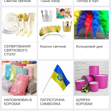
Свистки святкові
Тішью папір
Топпер в торт
СЕРВІРУВАННЯ
Корони святкові
Кольоровий дим
СВЯТКОВОГО
СТОЛУ
НАПОВНЮВАЧ В
ПАТРІОТИЧНА
ШЛЯПНІ
КОРОБКИ
СИМВОЛІКА
КОРОБКИ