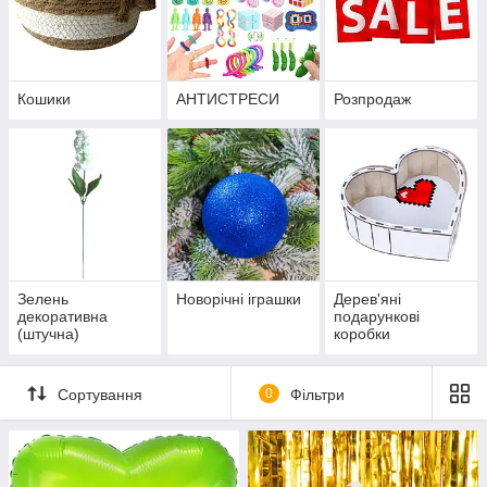
Кошики
АНТИСТРЕСИ
Розпродаж
Зелень
Новорічні іграшки
Дерев'яні
декоративна
подарункові
(штучна)
коробки
Сортування
0
Фільтри