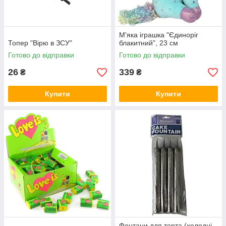
М'яка іграшка "Єдиноріг
Топер "Вірю в ЗСУ"
блакитний", 23 см
Готово до відправки
Готово до відправки
26
339
₴
₴
Купити
Купити
Фонтани для торта (холодні