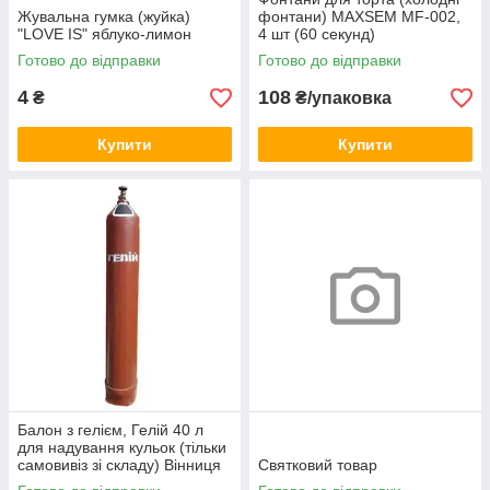
Жувальна гумка (жуйка)
фонтани) MAXSEM MF-002,
"LOVE IS" яблуко-лимон
4 шт (60 секунд)
Готово до відправки
Готово до відправки
4
108
₴
₴/упаковка
Купити
Купити
Балон з гелієм, Гелій 40 л
для надування кульок (тільки
самовивіз зі складу) Вінниця
Святковий товар