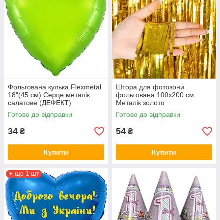
Фольгована кулька Flexmetal
Штора для фотозони
18"(45 см) Серце металік
фольгована 100х200 см
салатове (ДЕФЕКТ)
Металік золото
Готово до відправки
Готово до відправки
34
54
₴
₴
Купити
Купити
+ ще 1 шт