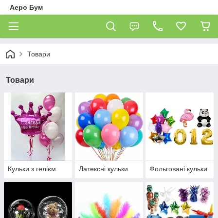
Аеро Бум
Товари
Товари
Кульки з гелієм
Латексні кульки
Фольговані кульки