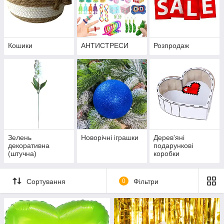
Кошики
АНТИСТРЕСИ
Розпродаж
Зелень
Новорічні іграшки
Дерев'яні
декоративна
подарункові
(штучна)
коробки
Сортування
0
Фільтри