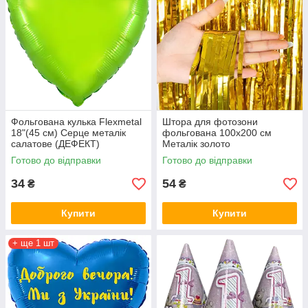
Фольгована кулька Flexmetal
Штора для фотозони
18"(45 см) Серце металік
фольгована 100х200 см
салатове (ДЕФЕКТ)
Металік золото
Готово до відправки
Готово до відправки
34
54
₴
₴
Купити
Купити
+ ще 1 шт