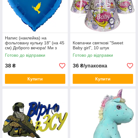
Напис (наклейка) на
фольговану кульку 18" (на 45
Ковпачки святкові "Sweet
см) Доброго вечора! Ми з
Baby girl", 10 штук
України! (будь-який колір)
Готово до відправки
Готово до відправки
38
36
₴
₴/упаковка
Купити
Купити