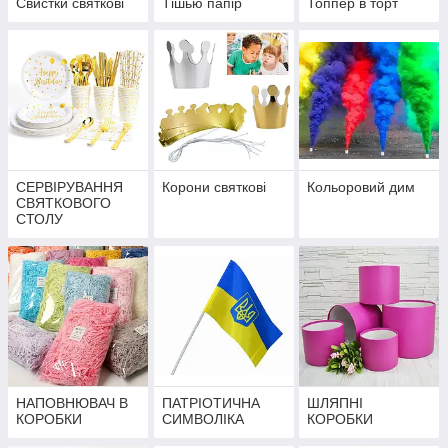
Свистки святкові
Тішью папір
Топпер в торт
СЕРВІРУВАННЯ
Корони святкові
Кольоровий дим
СВЯТКОВОГО
СТОЛУ
НАПОВНЮВАЧ В
ПАТРІОТИЧНА
ШЛЯПНІ
КОРОБКИ
СИМВОЛІКА
КОРОБКИ