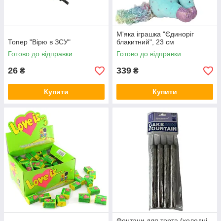
М'яка іграшка "Єдиноріг
Топер "Вірю в ЗСУ"
блакитний", 23 см
Готово до відправки
Готово до відправки
26
339
₴
₴
Купити
Купити
Фонтани для торта (холодні