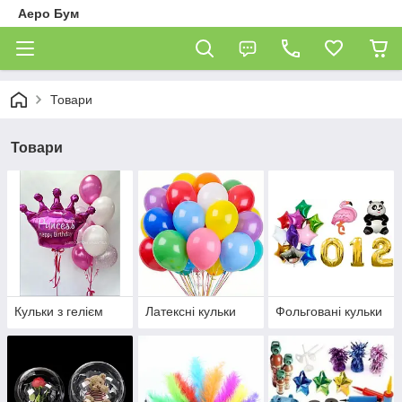
Аеро Бум
Товари
Товари
Кульки з гелієм
Латексні кульки
Фольговані кульки