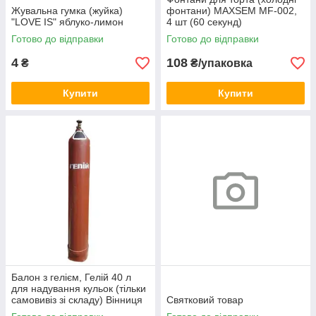
Жувальна гумка (жуйка)
фонтани) MAXSEM MF-002,
"LOVE IS" яблуко-лимон
4 шт (60 секунд)
Готово до відправки
Готово до відправки
4
108
₴
₴/упаковка
Купити
Купити
Балон з гелієм, Гелій 40 л
для надування кульок (тільки
самовивіз зі складу) Вінниця
Святковий товар