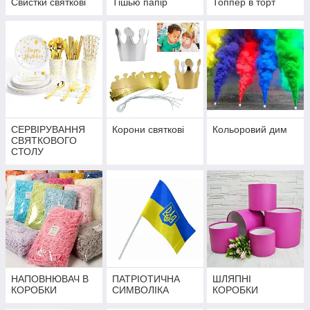
Свистки святкові
Тішью папір
Топпер в торт
СЕРВІРУВАННЯ
Корони святкові
Кольоровий дим
СВЯТКОВОГО
СТОЛУ
НАПОВНЮВАЧ В
ПАТРІОТИЧНА
ШЛЯПНІ
КОРОБКИ
СИМВОЛІКА
КОРОБКИ