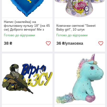
Напис (наклейка) на
фольговану кульку 18" (на 45
Ковпачки святкові "Sweet
см) Доброго вечора! Ми з
Baby girl", 10 штук
України! (будь-який колір)
Готово до відправки
Готово до відправки
38
36
₴
₴/упаковка