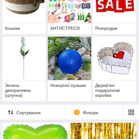
Кошики
АНТИСТРЕСИ
Розпродаж
Зелень
Новорічні іграшки
Дерев'яні
декоративна
подарункові
(штучна)
коробки
Сортування
0
Фільтри