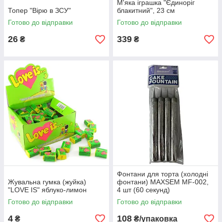
М'яка іграшка "Єдиноріг
Топер "Вірю в ЗСУ"
блакитний", 23 см
Готово до відправки
Готово до відправки
26
339
₴
₴
Фонтани для торта (холодні
Жувальна гумка (жуйка)
фонтани) MAXSEM MF-002,
"LOVE IS" яблуко-лимон
4 шт (60 секунд)
Готово до відправки
Готово до відправки
4
108
₴
₴/упаковка