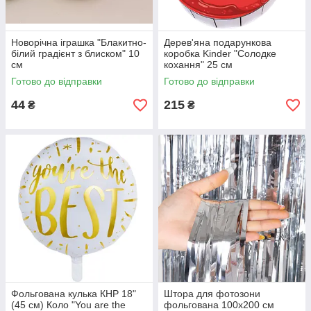
Новорічна іграшка "Блакитно-
Дерев'яна подарункова
білий градієнт з блиском" 10
коробка Kinder "Солодке
см
кохання" 25 см
Готово до відправки
Готово до відправки
44
215
₴
₴
Фольгована кулька КНР 18"
Штора для фотозони
(45 см) Коло "You are the
фольгована 100х200 см