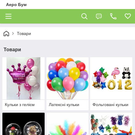
Аеро Бум
Товари
Товари
Кульки з гелієм
Латексні кульки
Фольговані кульки