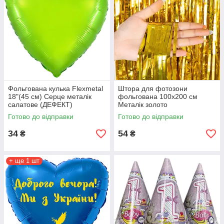
Фольгована кулька Flexmetal
Штора для фотозони
18"(45 см) Серце металік
фольгована 100х200 см
салатове (ДЕФЕКТ)
Металік золото
Готово до відправки
Готово до відправки
34
54
₴
₴
+ ще 1 шт