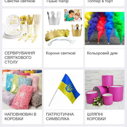
Свистки святкові
Тішью папір
Топпер в торт
СЕРВІРУВАННЯ
Корони святкові
Кольоровий дим
СВЯТКОВОГО
СТОЛУ
НАПОВНЮВАЧ В
ПАТРІОТИЧНА
ШЛЯПНІ
КОРОБКИ
СИМВОЛІКА
КОРОБКИ