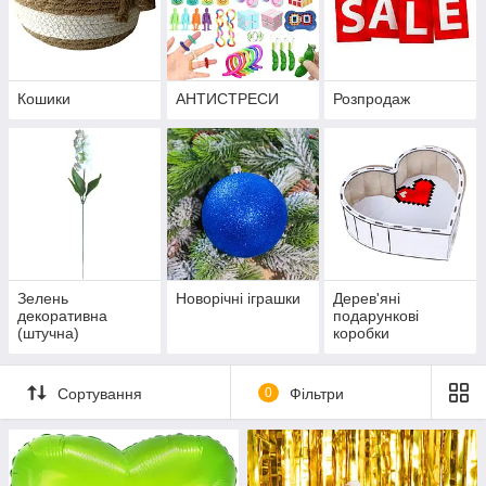
Кошики
АНТИСТРЕСИ
Розпродаж
Зелень
Новорічні іграшки
Дерев'яні
декоративна
подарункові
(штучна)
коробки
Сортування
0
Фільтри