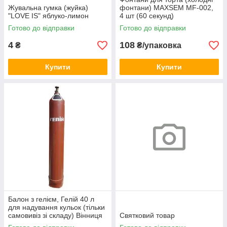
Жувальна гумка (жуйка)
фонтани) MAXSEM MF-002,
"LOVE IS" яблуко-лимон
4 шт (60 секунд)
Готово до відправки
Готово до відправки
4
108
₴
₴/упаковка
Купити
Купити
Балон з гелієм, Гелій 40 л
для надування кульок (тільки
самовивіз зі складу) Вінниця
Святковий товар