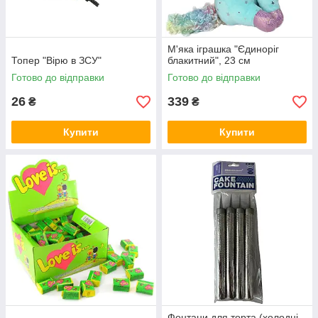
М'яка іграшка "Єдиноріг
Топер "Вірю в ЗСУ"
блакитний", 23 см
Готово до відправки
Готово до відправки
26
339
₴
₴
Купити
Купити
Фонтани для торта (холодні