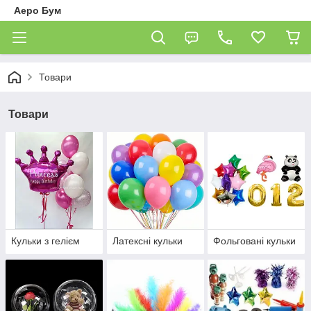
Аеро Бум
Товари
Товари
Кульки з гелієм
Латексні кульки
Фольговані кульки