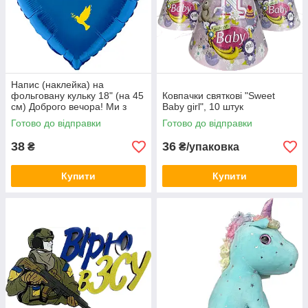
Напис (наклейка) на
фольговану кульку 18" (на 45
Ковпачки святкові "Sweet
см) Доброго вечора! Ми з
Baby girl", 10 штук
України! (будь-який колір)
Готово до відправки
Готово до відправки
38
36
₴
₴/упаковка
Купити
Купити