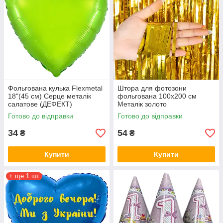
Фольгована кулька Flexmetal
Штора для фотозони
18"(45 см) Серце металік
фольгована 100х200 см
салатове (ДЕФЕКТ)
Металік золото
Готово до відправки
Готово до відправки
34
54
₴
₴
Купити
Купити
+ ще 1 шт