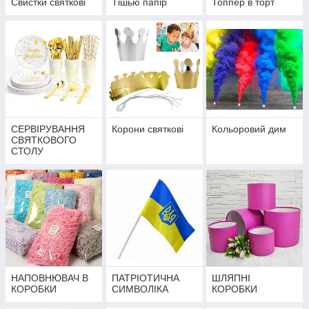
Свистки святкові
Тішью папір
Топпер в торт
СЕРВІРУВАННЯ
Корони святкові
Кольоровий дим
СВЯТКОВОГО
СТОЛУ
НАПОВНЮВАЧ В
ПАТРІОТИЧНА
ШЛЯПНІ
КОРОБКИ
СИМВОЛІКА
КОРОБКИ