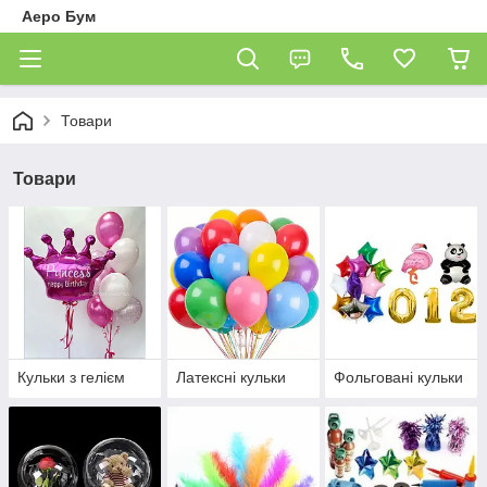
Аеро Бум
Товари
Товари
Кульки з гелієм
Латексні кульки
Фольговані кульки