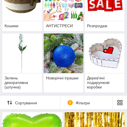
Кошики
АНТИСТРЕСИ
Розпродаж
Зелень
Новорічні іграшки
Дерев'яні
декоративна
подарункові
(штучна)
коробки
Сортування
0
Фільтри