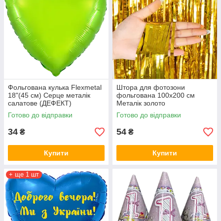
Фольгована кулька Flexmetal
Штора для фотозони
18"(45 см) Серце металік
фольгована 100х200 см
салатове (ДЕФЕКТ)
Металік золото
Готово до відправки
Готово до відправки
34
54
₴
₴
Купити
Купити
+ ще 1 шт