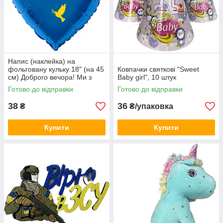
Напис (наклейка) на
фольговану кульку 18" (на 45
Ковпачки святкові "Sweet
см) Доброго вечора! Ми з
Baby girl", 10 штук
України! (будь-який колір)
Готово до відправки
Готово до відправки
38
36
₴
₴/упаковка
Купити
Купити