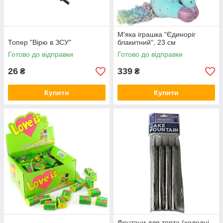
М'яка іграшка "Єдиноріг
Топер "Вірю в ЗСУ"
блакитний", 23 см
Готово до відправки
Готово до відправки
26
339
₴
₴
Купити
Купити
Фонтани для торта (холодні