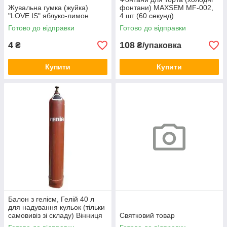
Жувальна гумка (жуйка)
фонтани) MAXSEM MF-002,
"LOVE IS" яблуко-лимон
4 шт (60 секунд)
Готово до відправки
Готово до відправки
4
108
₴
₴/упаковка
Купити
Купити
Балон з гелієм, Гелій 40 л
для надування кульок (тільки
самовивіз зі складу) Вінниця
Святковий товар