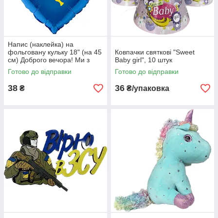
Напис (наклейка) на
фольговану кульку 18" (на 45
Ковпачки святкові "Sweet
см) Доброго вечора! Ми з
Baby girl", 10 штук
України! (будь-який колір)
Готово до відправки
Готово до відправки
38
36
₴
₴/упаковка