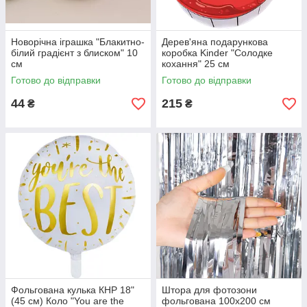
Новорічна іграшка "Блакитно-
Дерев'яна подарункова
білий градієнт з блиском" 10
коробка Kinder "Солодке
см
кохання" 25 см
Готово до відправки
Готово до відправки
44
215
₴
₴
Фольгована кулька КНР 18"
Штора для фотозони
(45 см) Коло "You are the
фольгована 100х200 см