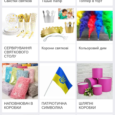
Свистки святкові
Тішью папір
Топпер в торт
СЕРВІРУВАННЯ
Корони святкові
Кольоровий дим
СВЯТКОВОГО
СТОЛУ
НАПОВНЮВАЧ В
ПАТРІОТИЧНА
ШЛЯПНІ
КОРОБКИ
СИМВОЛІКА
КОРОБКИ