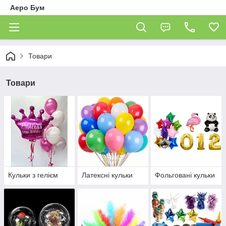
Аеро Бум
Товари
Товари
Кульки з гелієм
Латексні кульки
Фольговані кульки