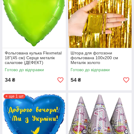
Фольгована кулька Flexmetal
Штора для фотозони
18"(45 см) Серце металік
фольгована 100х200 см
салатове (ДЕФЕКТ)
Металік золото
Готово до відправки
Готово до відправки
34
54
₴
₴
+ ще 1 шт