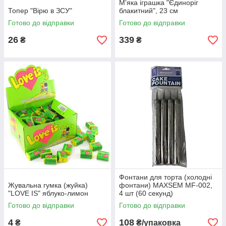
М'яка іграшка "Єдиноріг
Топер "Вірю в ЗСУ"
блакитний", 23 см
Готово до відправки
Готово до відправки
26
339
₴
₴
Фонтани для торта (холодні
Жувальна гумка (жуйка)
фонтани) MAXSEM MF-002,
"LOVE IS" яблуко-лимон
4 шт (60 секунд)
Готово до відправки
Готово до відправки
4
108
₴
₴/упаковка