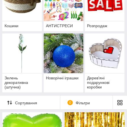
Кошики
АНТИСТРЕСИ
Розпродаж
Зелень
Новорічні іграшки
Дерев'яні
декоративна
подарункові
(штучна)
коробки
Сортування
0
Фільтри