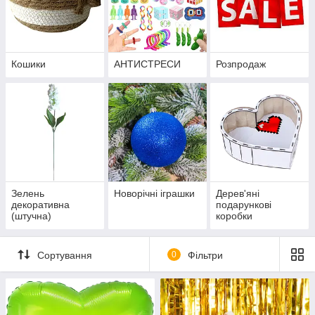
Кошики
АНТИСТРЕСИ
Розпродаж
Зелень
Новорічні іграшки
Дерев'яні
декоративна
подарункові
(штучна)
коробки
Сортування
0
Фільтри