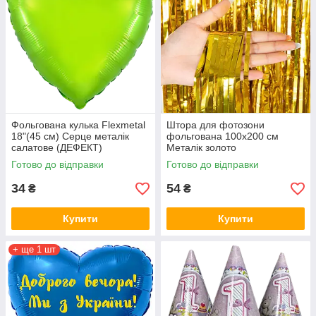
Фольгована кулька Flexmetal
Штора для фотозони
18"(45 см) Серце металік
фольгована 100х200 см
салатове (ДЕФЕКТ)
Металік золото
Готово до відправки
Готово до відправки
34
54
₴
₴
Купити
Купити
+ ще 1 шт