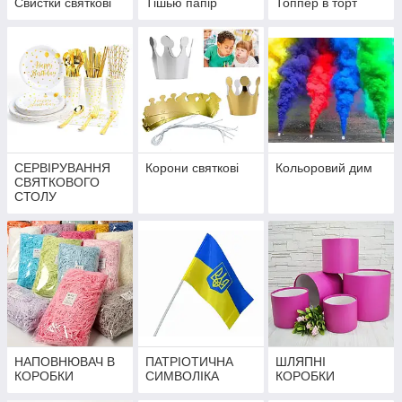
Свистки святкові
Тішью папір
Топпер в торт
СЕРВІРУВАННЯ
Корони святкові
Кольоровий дим
СВЯТКОВОГО
СТОЛУ
НАПОВНЮВАЧ В
ПАТРІОТИЧНА
ШЛЯПНІ
КОРОБКИ
СИМВОЛІКА
КОРОБКИ