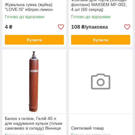
Жувальна гумка (жуйка)
фонтани) MAXSEM MF-002,
"LOVE IS" яблуко-лимон
4 шт (60 секунд)
Готово до відправки
Готово до відправки
4
108
₴
₴/упаковка
Купити
Купити
Балон з гелієм, Гелій 40 л
для надування кульок (тільки
самовивіз зі складу) Вінниця
Святковий товар