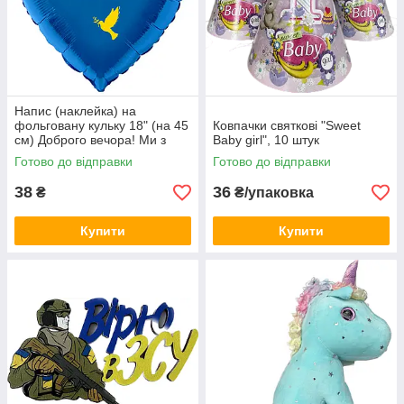
Напис (наклейка) на
фольговану кульку 18" (на 45
Ковпачки святкові "Sweet
см) Доброго вечора! Ми з
Baby girl", 10 штук
України! (будь-який колір)
Готово до відправки
Готово до відправки
38
36
₴
₴/упаковка
Купити
Купити