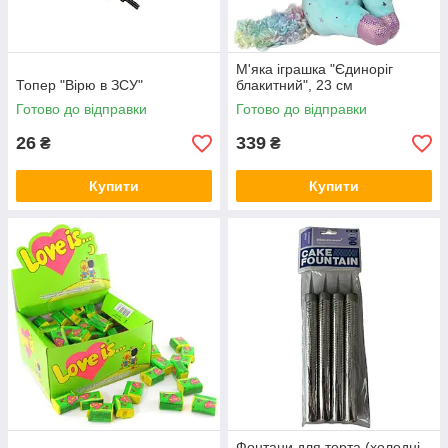
М'яка іграшка "Єдиноріг
Топер "Вірю в ЗСУ"
блакитний", 23 см
Готово до відправки
Готово до відправки
26
339
₴
₴
Купити
Купити
Фонтани для торта (холодні