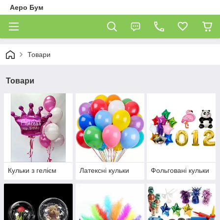
Аеро Бум
Товари
Товари
Кульки з гелієм
Латексні кульки
Фольговані кульки