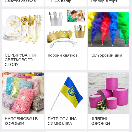
Свистки святкові
Тішью папір
Топпер в торт
СЕРВІРУВАННЯ
Корони святкові
Кольоровий дим
СВЯТКОВОГО
СТОЛУ
НАПОВНЮВАЧ В
ПАТРІОТИЧНА
ШЛЯПНІ
КОРОБКИ
СИМВОЛІКА
КОРОБКИ