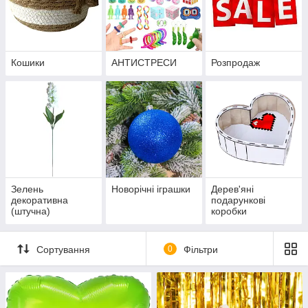
Кошики
АНТИСТРЕСИ
Розпродаж
Зелень
Новорічні іграшки
Дерев'яні
декоративна
подарункові
(штучна)
коробки
Сортування
0
Фільтри