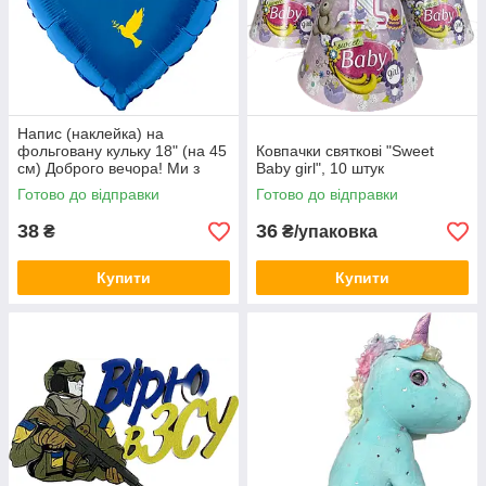
Напис (наклейка) на
фольговану кульку 18" (на 45
Ковпачки святкові "Sweet
см) Доброго вечора! Ми з
Baby girl", 10 штук
України! (будь-який колір)
Готово до відправки
Готово до відправки
38
36
₴
₴/упаковка
Купити
Купити