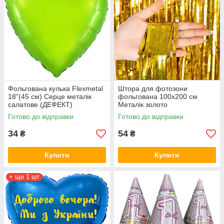
Фольгована кулька Flexmetal
Штора для фотозони
18"(45 см) Серце металік
фольгована 100х200 см
салатове (ДЕФЕКТ)
Металік золото
Готово до відправки
Готово до відправки
34
54
₴
₴
Купити
Купити
+ ще 1 шт