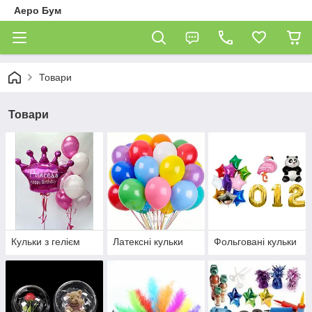
Аеро Бум
Товари
Товари
Кульки з гелієм
Латексні кульки
Фольговані кульки