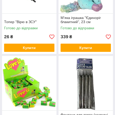
М'яка іграшка "Єдиноріг
Топер "Вірю в ЗСУ"
блакитний", 23 см
Готово до відправки
Готово до відправки
26
339
₴
₴
Купити
Купити
Фонтани для торта (холодні