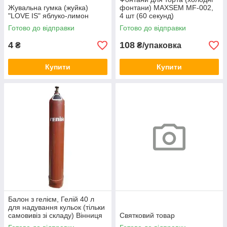
Жувальна гумка (жуйка)
фонтани) MAXSEM MF-002,
"LOVE IS" яблуко-лимон
4 шт (60 секунд)
Готово до відправки
Готово до відправки
4
108
₴
₴/упаковка
Купити
Купити
Балон з гелієм, Гелій 40 л
для надування кульок (тільки
самовивіз зі складу) Вінниця
Святковий товар