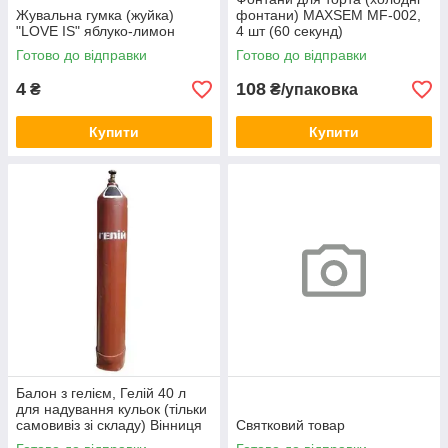
Жувальна гумка (жуйка)
фонтани) MAXSEM MF-002,
"LOVE IS" яблуко-лимон
4 шт (60 секунд)
Готово до відправки
Готово до відправки
4
108
₴
₴/упаковка
Купити
Купити
Балон з гелієм, Гелій 40 л
для надування кульок (тільки
самовивіз зі складу) Вінниця
Святковий товар