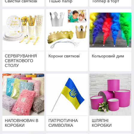
Свистки святкові
Тішью папір
Топпер в торт
СЕРВІРУВАННЯ
Корони святкові
Кольоровий дим
СВЯТКОВОГО
СТОЛУ
НАПОВНЮВАЧ В
ПАТРІОТИЧНА
ШЛЯПНІ
КОРОБКИ
СИМВОЛІКА
КОРОБКИ