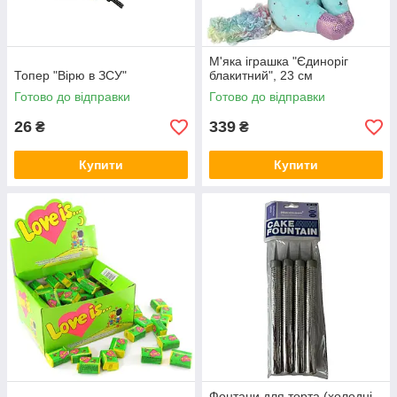
М'яка іграшка "Єдиноріг
Топер "Вірю в ЗСУ"
блакитний", 23 см
Готово до відправки
Готово до відправки
26
339
₴
₴
Купити
Купити
Фонтани для торта (холодні