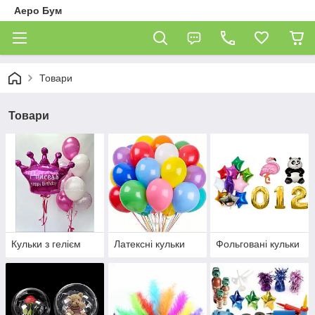
Аеро Бум
Товари
Товари
Кульки з гелієм
Латексні кульки
Фольговані кульки