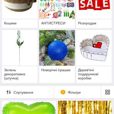
Кошики
АНТИСТРЕСИ
Розпродаж
Зелень
Новорічні іграшки
Дерев'яні
декоративна
подарункові
(штучна)
коробки
Сортування
0
Фільтри