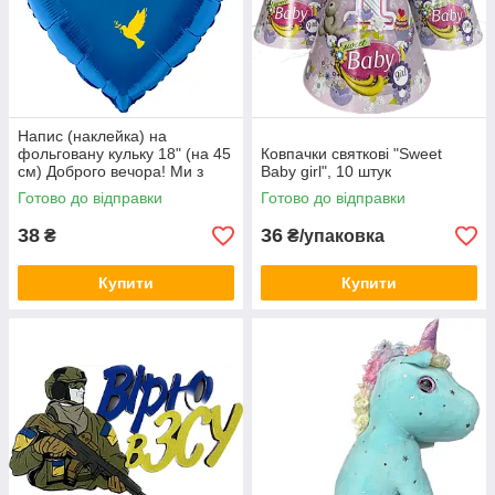
Напис (наклейка) на
фольговану кульку 18" (на 45
Ковпачки святкові "Sweet
см) Доброго вечора! Ми з
Baby girl", 10 штук
України! (будь-який колір)
Готово до відправки
Готово до відправки
38
36
₴
₴/упаковка
Купити
Купити