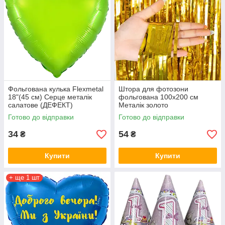
Фольгована кулька Flexmetal
Штора для фотозони
18"(45 см) Серце металік
фольгована 100х200 см
салатове (ДЕФЕКТ)
Металік золото
Готово до відправки
Готово до відправки
34
54
₴
₴
Купити
Купити
+ ще 1 шт