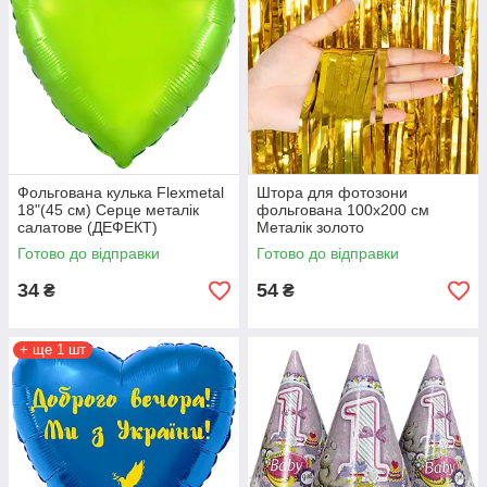
Фольгована кулька Flexmetal
Штора для фотозони
18"(45 см) Серце металік
фольгована 100х200 см
салатове (ДЕФЕКТ)
Металік золото
Готово до відправки
Готово до відправки
34
54
₴
₴
+ ще 1 шт