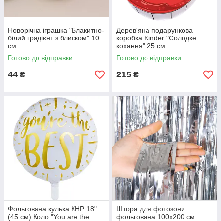
Новорічна іграшка "Блакитно-
Дерев'яна подарункова
білий градієнт з блиском" 10
коробка Kinder "Солодке
см
кохання" 25 см
Готово до відправки
Готово до відправки
44
215
₴
₴
Фольгована кулька КНР 18"
Штора для фотозони
(45 см) Коло "You are the
фольгована 100х200 см