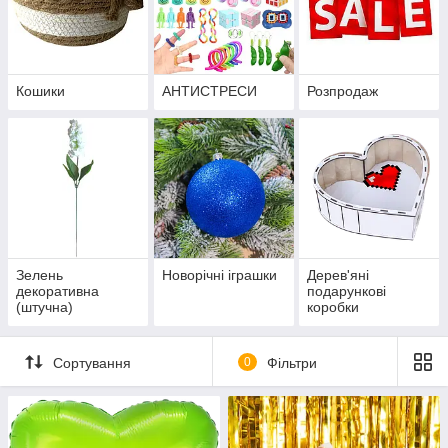
Кошики
АНТИСТРЕСИ
Розпродаж
Зелень
Новорічні іграшки
Дерев'яні
декоративна
подарункові
(штучна)
коробки
Сортування
0
Фільтри