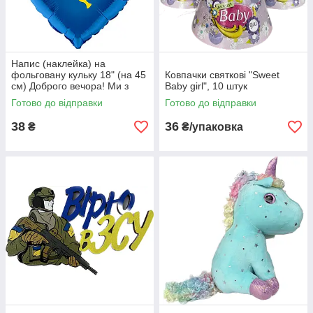
Напис (наклейка) на
фольговану кульку 18" (на 45
Ковпачки святкові "Sweet
см) Доброго вечора! Ми з
Baby girl", 10 штук
України! (будь-який колір)
Готово до відправки
Готово до відправки
38
36
₴
₴/упаковка