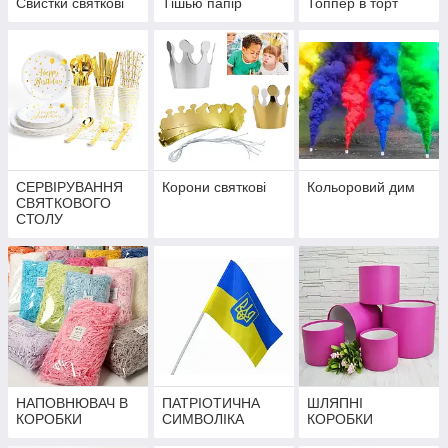
Свистки святкові
Тішью папір
Топпер в торт
СЕРВІРУВАННЯ
Корони святкові
Кольоровий дим
СВЯТКОВОГО
СТОЛУ
НАПОВНЮВАЧ В
ПАТРІОТИЧНА
ШЛЯПНІ
КОРОБКИ
СИМВОЛІКА
КОРОБКИ