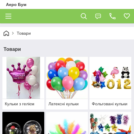
Аеро Бум
Товари
Товари
Кульки з гелієм
Латексні кульки
Фольговані кульки