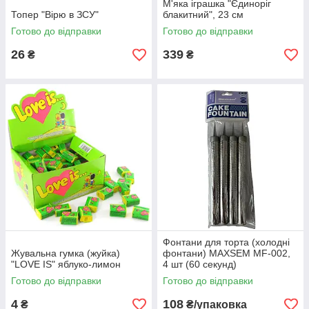
М'яка іграшка "Єдиноріг
Топер "Вірю в ЗСУ"
блакитний", 23 см
Готово до відправки
Готово до відправки
26
339
₴
₴
Фонтани для торта (холодні
Жувальна гумка (жуйка)
фонтани) MAXSEM MF-002,
"LOVE IS" яблуко-лимон
4 шт (60 секунд)
Готово до відправки
Готово до відправки
4
108
₴
₴/упаковка