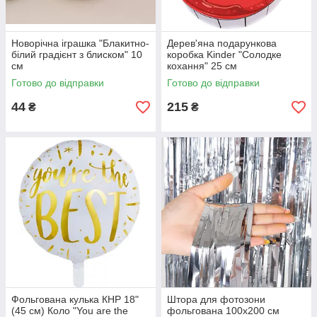
Новорічна іграшка "Блакитно-
Дерев'яна подарункова
білий градієнт з блиском" 10
коробка Kinder "Солодке
см
кохання" 25 см
Готово до відправки
Готово до відправки
44
215
₴
₴
Фольгована кулька КНР 18"
Штора для фотозони
(45 см) Коло "You are the
фольгована 100х200 см