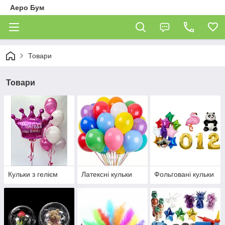
Аеро Бум
Товари
Товари
Кульки з гелієм
Латексні кульки
Фольговані кульки