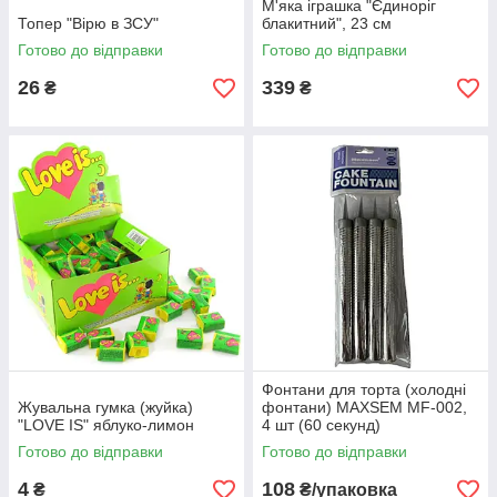
М'яка іграшка "Єдиноріг
Топер "Вірю в ЗСУ"
блакитний", 23 см
Готово до відправки
Готово до відправки
26
339
₴
₴
Фонтани для торта (холодні
Жувальна гумка (жуйка)
фонтани) MAXSEM MF-002,
"LOVE IS" яблуко-лимон
4 шт (60 секунд)
Готово до відправки
Готово до відправки
4
108
₴
₴/упаковка