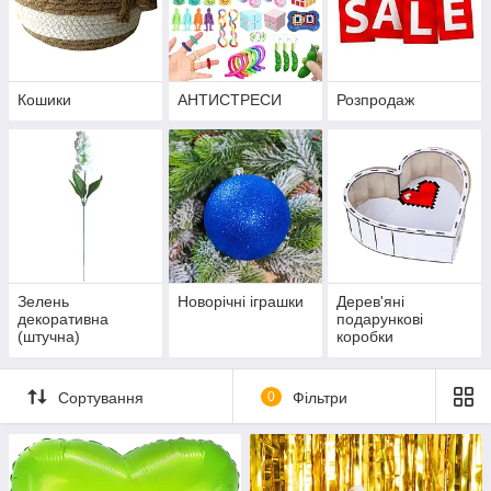
Кошики
АНТИСТРЕСИ
Розпродаж
Зелень
Новорічні іграшки
Дерев'яні
декоративна
подарункові
(штучна)
коробки
Сортування
0
Фільтри