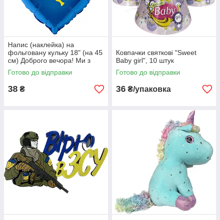
Напис (наклейка) на
фольговану кульку 18" (на 45
Ковпачки святкові "Sweet
см) Доброго вечора! Ми з
Baby girl", 10 штук
України! (будь-який колір)
Готово до відправки
Готово до відправки
38
36
₴
₴/упаковка