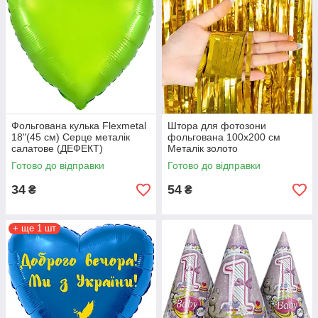
Фольгована кулька Flexmetal
Штора для фотозони
18"(45 см) Серце металік
фольгована 100х200 см
салатове (ДЕФЕКТ)
Металік золото
Готово до відправки
Готово до відправки
34
54
₴
₴
+ ще 1 шт