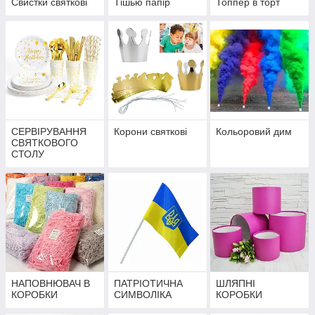
Свистки святкові
Тішью папір
Топпер в торт
СЕРВІРУВАННЯ
Корони святкові
Кольоровий дим
СВЯТКОВОГО
СТОЛУ
НАПОВНЮВАЧ В
ПАТРІОТИЧНА
ШЛЯПНІ
КОРОБКИ
СИМВОЛІКА
КОРОБКИ