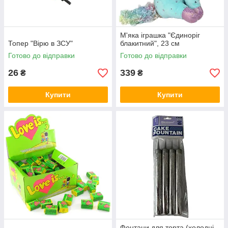
М'яка іграшка "Єдиноріг
Топер "Вірю в ЗСУ"
блакитний", 23 см
Готово до відправки
Готово до відправки
26
339
₴
₴
Купити
Купити
Фонтани для торта (холодні