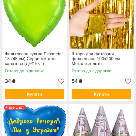
Фольгована кулька Flexmetal
Штора для фотозони
18"(45 см) Серце металік
фольгована 100х200 см
салатове (ДЕФЕКТ)
Металік золото
Готово до відправки
Готово до відправки
34
54
₴
₴
Купити
Купити
+ ще 1 шт