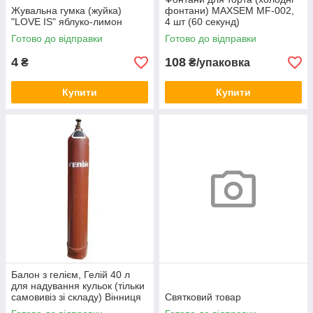
Жувальна гумка (жуйка)
фонтани) MAXSEM MF-002,
"LOVE IS" яблуко-лимон
4 шт (60 секунд)
Готово до відправки
Готово до відправки
4
108
₴
₴/упаковка
Купити
Купити
Балон з гелієм, Гелій 40 л
для надування кульок (тільки
самовивіз зі складу) Вінниця
Святковий товар