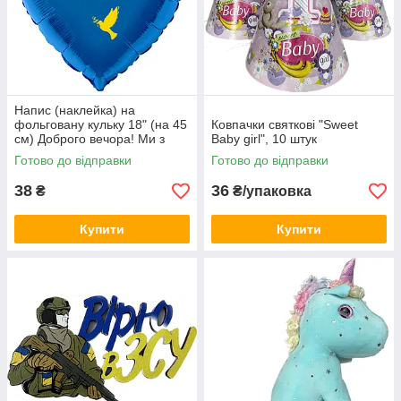
Напис (наклейка) на
фольговану кульку 18" (на 45
Ковпачки святкові "Sweet
см) Доброго вечора! Ми з
Baby girl", 10 штук
України! (будь-який колір)
Готово до відправки
Готово до відправки
38
36
₴
₴/упаковка
Купити
Купити