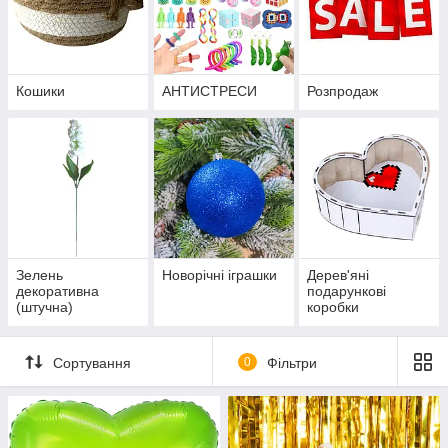
Кошики
АНТИСТРЕСИ
Розпродаж
Зелень
Новорічні іграшки
Дерев'яні
декоративна
подарункові
(штучна)
коробки
Сортування
0
Фільтри