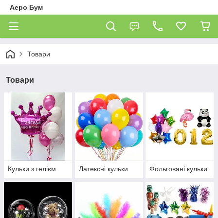
Аеро Бум
Товари
Товари
Кульки з гелієм
Латексні кульки
Фольговані кульки