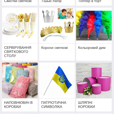
Свистки святкові
Тішью папір
Топпер в торт
СЕРВІРУВАННЯ
Корони святкові
Кольоровий дим
СВЯТКОВОГО
СТОЛУ
НАПОВНЮВАЧ В
ПАТРІОТИЧНА
ШЛЯПНІ
КОРОБКИ
СИМВОЛІКА
КОРОБКИ