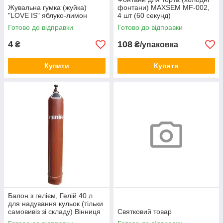
Жувальна гумка (жуйка)
фонтани) MAXSEM MF-002,
"LOVE IS" яблуко-лимон
4 шт (60 секунд)
Готово до відправки
Готово до відправки
4
108
₴
₴/упаковка
Купити
Купити
Балон з гелієм, Гелій 40 л
для надування кульок (тільки
самовивіз зі складу) Вінниця
Святковий товар