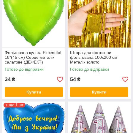
Фольгована кулька Flexmetal
Штора для фотозони
18"(45 см) Серце металік
фольгована 100х200 см
салатове (ДЕФЕКТ)
Металік золото
Готово до відправки
Готово до відправки
34
54
₴
₴
Купити
Купити
+ ще 1 шт