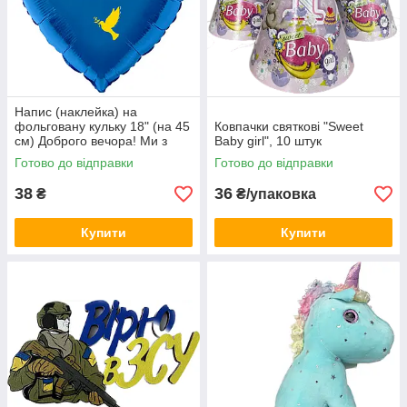
Напис (наклейка) на
фольговану кульку 18" (на 45
Ковпачки святкові "Sweet
см) Доброго вечора! Ми з
Baby girl", 10 штук
України! (будь-який колір)
Готово до відправки
Готово до відправки
38
36
₴
₴/упаковка
Купити
Купити