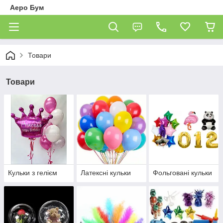
Аеро Бум
Товари
Товари
Кульки з гелієм
Латексні кульки
Фольговані кульки