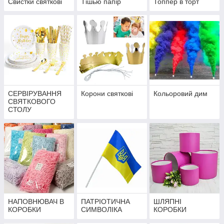
Свистки святкові
Тішью папір
Топпер в торт
СЕРВІРУВАННЯ
Корони святкові
Кольоровий дим
СВЯТКОВОГО
СТОЛУ
НАПОВНЮВАЧ В
ПАТРІОТИЧНА
ШЛЯПНІ
КОРОБКИ
СИМВОЛІКА
КОРОБКИ