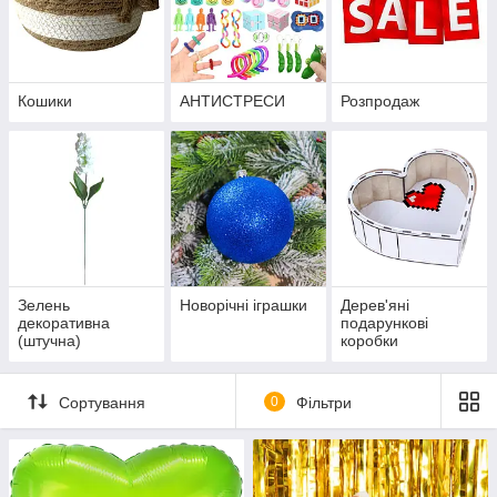
Кошики
АНТИСТРЕСИ
Розпродаж
Зелень
Новорічні іграшки
Дерев'яні
декоративна
подарункові
(штучна)
коробки
Сортування
0
Фільтри