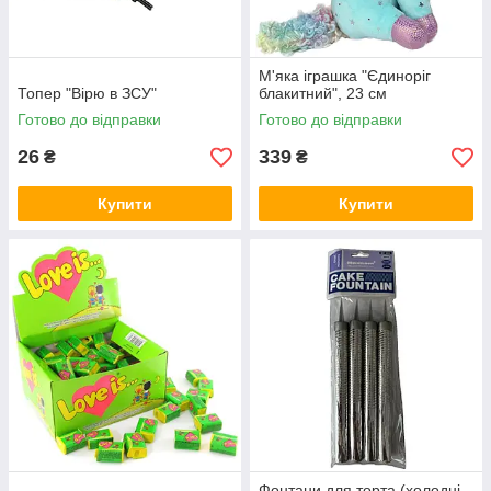
М'яка іграшка "Єдиноріг
Топер "Вірю в ЗСУ"
блакитний", 23 см
Готово до відправки
Готово до відправки
26
339
₴
₴
Купити
Купити
Фонтани для торта (холодні